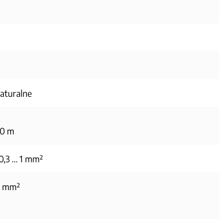
aturalne
0 m
0,3 … 1 mm²
5 mm²