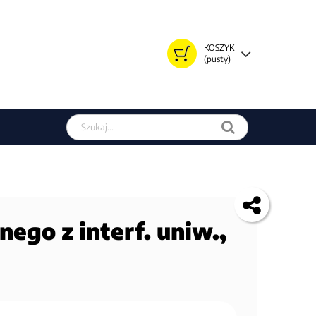
KOSZYK
(pusty)
Szukaj w sklepie
nego z interf. uniw.,