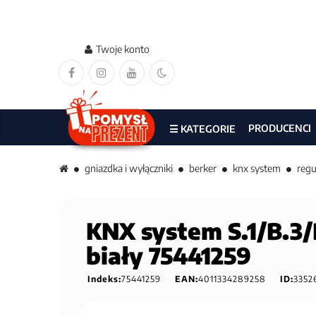
Twoje konto
PRODUCENCI
☰ KATEGORIE
gniazdka i wyłączniki
berker
knx system
regu
KNX system S.1/B.3/B
biały 75441259
Indeks:
75441259
EAN:
4011334289258
ID:
3352