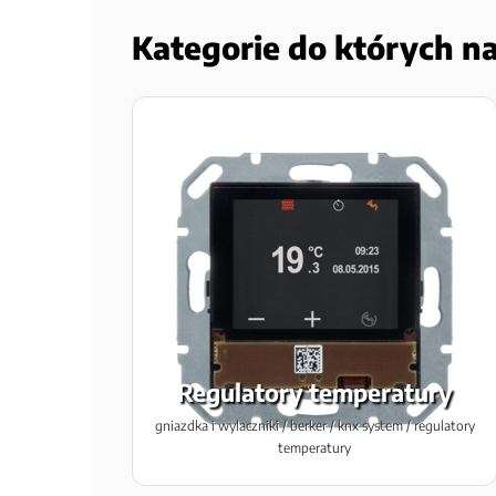
Kategorie do których n
Regulatory temperatury
gniazdka i wylaczniki / berker / knx system / regulatory
temperatury