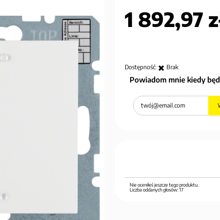
1 892,97 z
Dostępność:
Brak
Powiadom mnie kiedy będ
Nie oceniłeś jeszcze tego produktu.
Liczba oddanych głosów:
17