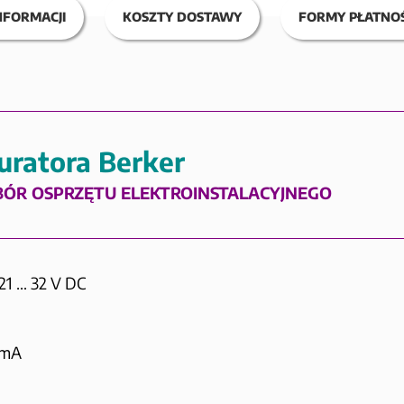
NFORMACJI
KOSZTY DOSTAWY
FORMY PŁATNOŚ
uratora Berker
BÓR OSPRZĘTU ELEKTROINSTALACYJNEGO
21 … 32 V DC
 mA