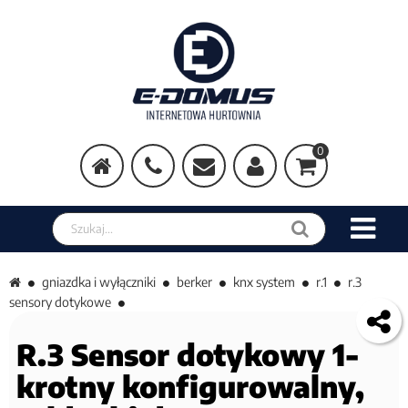
0
Szukaj w sklepie
gniazdka i wyłączniki
berker
knx system
r.1
r.3
sensory dotykowe
R.3 Sensor dotykowy 1-
krotny konfigurowalny,