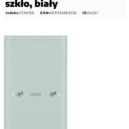
szkło, biały
Indeks:
75141150
EAN:
4011334383536
ID:
34261