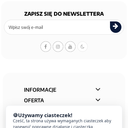
ZAPISZ SIĘ DO NEWSLETTERA
Zapisz
się
do
newslettera
INFORMACJE
OFERTA
STREFA PORAD
🍪
Używamy ciasteczek!
KONTAKT
Cześć, ta strona używa wymaganych ciasteczek aby
zapewnić poprawne działanie i ciasteczka