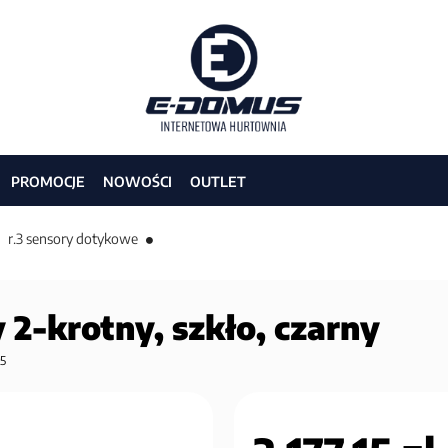
PROMOCJE
NOWOŚCI
OUTLET
r.3 sensory dotykowe
 2-krotny, szkło, czarny
5