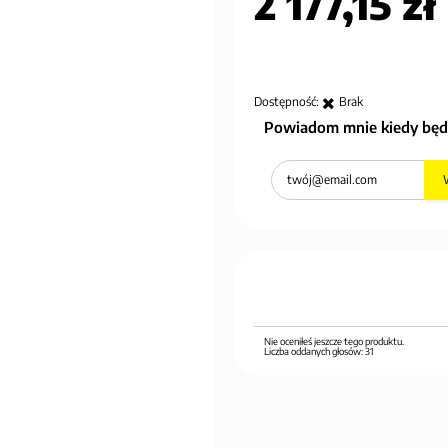
2 177,15 zł
Dostępność:
Brak
Powiadom mnie kiedy będ
Nie oceniłeś jeszcze tego produktu.
Liczba oddanych głosów:
31