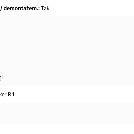
 / demontażem.:
Tak
gi
er R.1