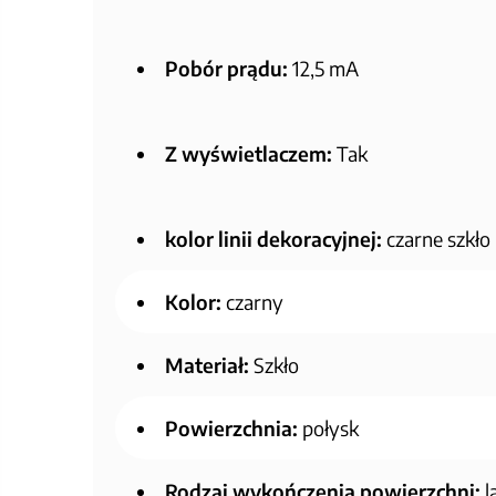
Pobór prądu:
12,5 mA
Z wyświetlaczem:
Tak
kolor linii dekoracyjnej:
czarne szkło
Kolor:
czarny
Materiał:
Szkło
Powierzchnia:
połysk
Rodzaj wykończenia powierzchni:
l