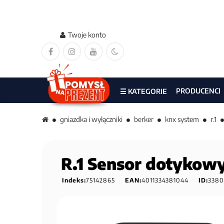
Twoje konto
PRODUCENCI
☰ KATEGORIE
gniazdka i wyłączniki
berker
knx system
r.1
R.1 Sensor dotykowy
Indeks:
75142865
EAN:
4011334381044
ID:
3380