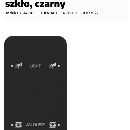
szkło, czarny
Indeks:
75142165
EAN:
4011334381051
ID:
33022