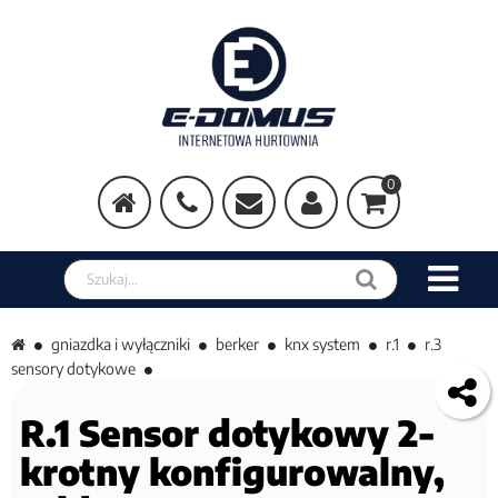
0
Szukaj w sklepie
gniazdka i wyłączniki
berker
knx system
r.1
r.3
sensory dotykowe
R.1 Sensor dotykowy 2-
krotny konfigurowalny,