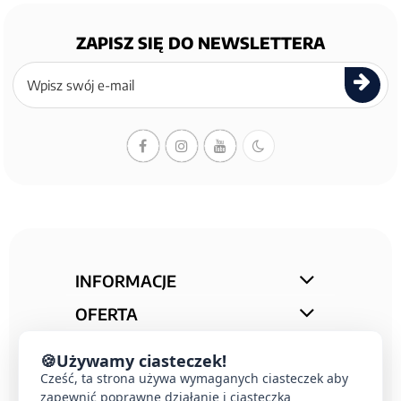
ZAPISZ SIĘ DO NEWSLETTERA
Zapisz
się
do
newslettera
INFORMACJE
OFERTA
STREFA PORAD
🍪
Używamy ciasteczek!
KONTAKT
Cześć, ta strona używa wymaganych ciasteczek aby
zapewnić poprawne działanie i ciasteczka