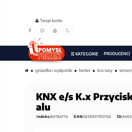
Twoje konto
PRODUCENCI
☰ KATEGORIE
gniazdka i wyłączniki
berker
knx easy
sensor
KNX e/s K.x Przycisk
alu
Indeks:
80164774
EAN:
3250617153706
ID:
3403