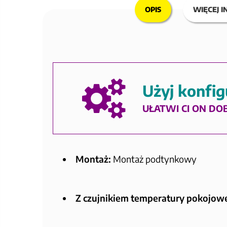
OPIS
WIĘCEJ I
Użyj konfig
UŁATWI CI ON DO
Montaż:
Montaż podtynkowy
Z czujnikiem temperatury pokojowe