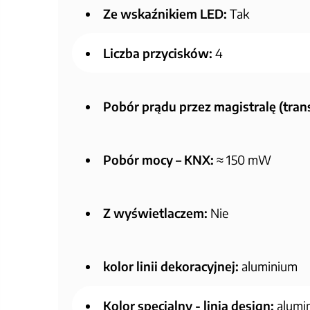
Ze wskaźnikiem LED:
Tak
Liczba przycisków:
4
Pobór prądu przez magistralę (tran
Pobór mocy – KNX:
≈ 150 mW
Z wyświetlaczem:
Nie
kolor linii dekoracyjnej:
aluminium
Kolor specjalny - linia design:
alumi