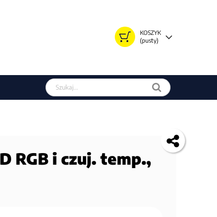
KOSZYK
(pusty)
Szukaj w sklepie
D RGB i czuj. temp.,