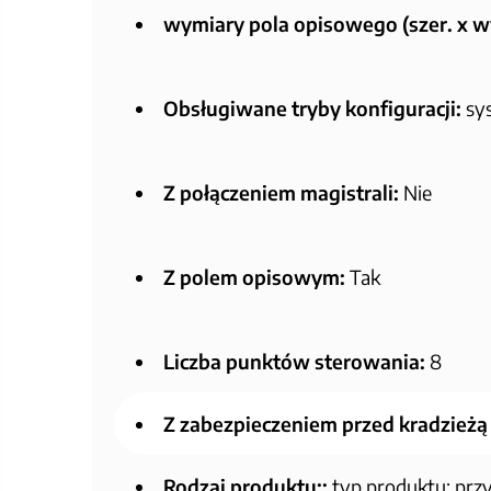
wymiary pola opisowego (szer. x wy
Obsługiwane tryby konfiguracji:
sys
Z połączeniem magistrali:
Nie
Z polem opisowym:
Tak
Liczba punktów sterowania:
8
Z zabezpieczeniem przed kradzieżą
Rodzaj produktu::
typ produktu: przy