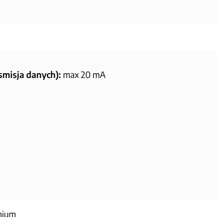
smisja danych):
max 20 mA
nium