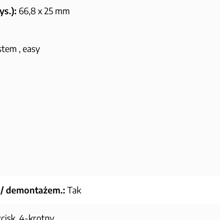
s.):
66,8 x 25 mm
tem , easy
 / demontażem.:
Tak
cisk, 4-krotny