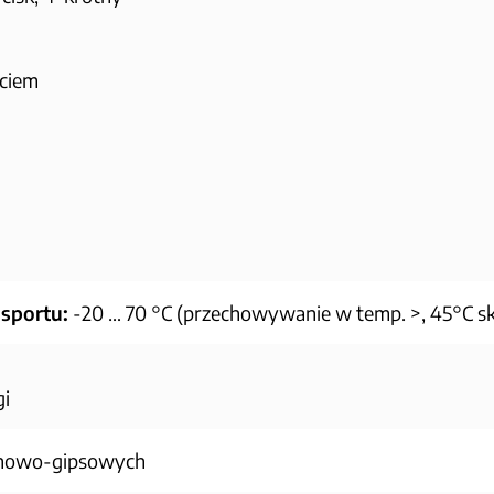
ęciem
sportu:
-20 … 70 °C (przechowywanie w temp. >, 45°C s
gi
onowo-gipsowych