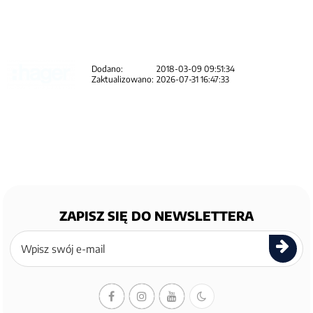
Dodano:
2018-03-09 09:51:34
Zaktualizowano:
2026-07-31 16:47:33
ZAPISZ SIĘ DO NEWSLETTERA
Zapisz
się
do
newslettera