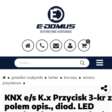
0
Szukaj w sklepie
gniazdka i wyłączniki
berker
knx easy
sensory
przyciskowe
KNX e/s K.x Przycisk 3-kr z
polem opis., diod. LED