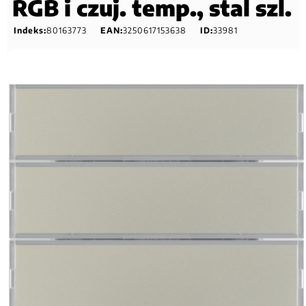
RGB i czuj. temp., stal szl.
Indeks:
80163773
EAN:
3250617153638
ID:
33981