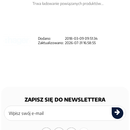
Trwa ładowanie powiązanych produktów...
Dodano:
2018-03-09 09:51:34
Zaktualizowano:
2026-07-31 16:58:55
ZAPISZ SIĘ DO NEWSLETTERA
Zapisz
się
do
newslettera