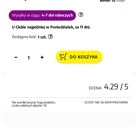
Wysyłka w ciągu:
4-7 dni roboczych
U Ciebie najpóźniej w Poniedziałek, za 11 dni.
Dostępna ilość:
1
szt.
DO KOSZYKA
4.29
/ 5
OCENA:
Nie oceniłeś jeszcze tego produktu.
OCENY NIE SĄ WERYFIKOWANE
Liczba oddanych głosów:
18