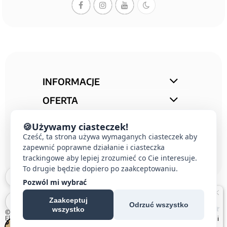
INFORMACJE
OFERTA
STREFA PORAD
🍪
Używamy ciasteczek!
Cześć, ta strona używa wymaganych ciasteczek aby
KONTAKT
zapewnić poprawne działanie i ciasteczka
trackingowe aby lepiej zrozumieć co Cie interesuje.
To drugie będzie dopiero po zaakceptowaniu.
Pozwól mi wybrać
Zaakceptuj
Odrzuć wszystko
wszystko
© 2026 E-DOMUS |
Kontakt Simon
|
Ospel
|
Berker
|
Karlik
|
Hager
|
Schneider
Electric
|
Wideodomofon EURA
| All rights reserved
Czechowice-Dziedzice, Pszczyna, Bielsko-Biała