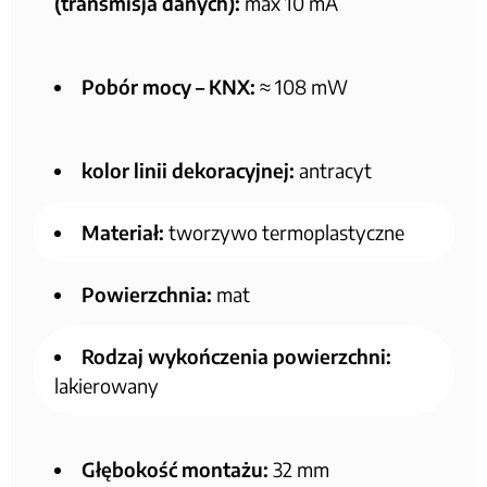
(transmisja danych):
max 10 mA
Pobór mocy – KNX:
≈ 108 mW
kolor linii dekoracyjnej:
antracyt
Materiał:
tworzywo termoplastyczne
Powierzchnia:
mat
Rodzaj wykończenia powierzchni:
lakierowany
Głębokość montażu:
32 mm