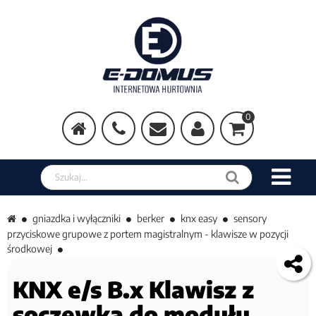
0
Szukaj w sklepie
gniazdka i wyłączniki
berker
knx easy
sensory
przyciskowe grupowe z portem magistralnym - klawisze w pozycji
środkowej
KNX e/s B.x Klawisz z
soczewką do modułu