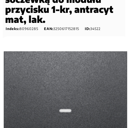
przycisku 1-kr, antracyt
mat, lak.
Indeks:
80960285
EAN:
3250617152815
ID:
34522