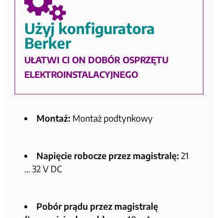
Użyj konfiguratora
Berker
UŁATWI CI ON DOBÓR OSPRZĘTU
ELEKTROINSTALACYJNEGO
Montaż:
Montaż podtynkowy
Napięcie robocze przez magistralę:
21
… 32 V DC
Pobór prądu przez magistralę