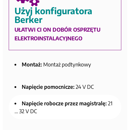
Użyj konfiguratora
Berker
UŁATWI CI ON DOBÓR OSPRZĘTU
ELEKTROINSTALACYJNEGO
Montaż:
Montaż podtynkowy
Napięcie pomocnicze:
24 V DC
Napięcie robocze przez magistralę:
21
… 32 V DC