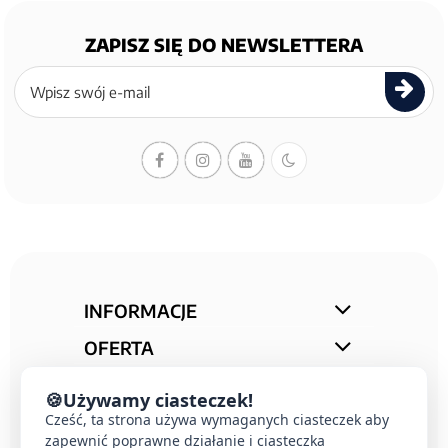
ZAPISZ SIĘ DO NEWSLETTERA
Zapisz
się
do
newslettera
INFORMACJE
OFERTA
STREFA PORAD
🍪
Używamy ciasteczek!
Cześć, ta strona używa wymaganych ciasteczek aby
KONTAKT
zapewnić poprawne działanie i ciasteczka