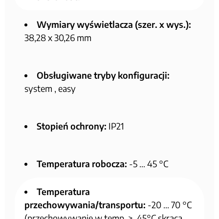
Wymiary wyświetlacza (szer. x wys.):
38,28 x 30,26 mm
Obsługiwane tryby konfiguracji:
system , easy
Stopień ochrony:
IP21
Temperatura robocza:
-5 … 45 °C
Temperatura
przechowywania/transportu:
-20 … 70 °C
(przechowywanie w temp. >, 45°C skraca