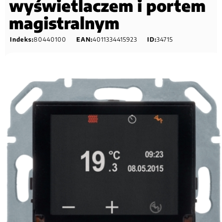
wyświetlaczem i portem
magistralnym
Indeks:
80440100
EAN:
4011334415923
ID:
34715