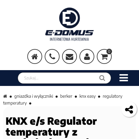
0
Szukaj w sklepie
gniazdka i wyłączniki
berker
knx easy
regulatory
temperatury
KNX e/s Regulator
temperatury z