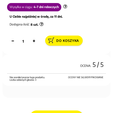
Wysyłka w ciągu:
4-7 dni roboczych
U Ciebie najpóźniej w środę, za 11 dni.
Dostępna ilość:
8
szt.
DO KOSZYKA
5
/ 5
OCENA:
Nie oceniłeś jeszcze tego produktu.
OCENY NIE SĄ WERYFIKOWANE
Liczba oddanych głosów:
3