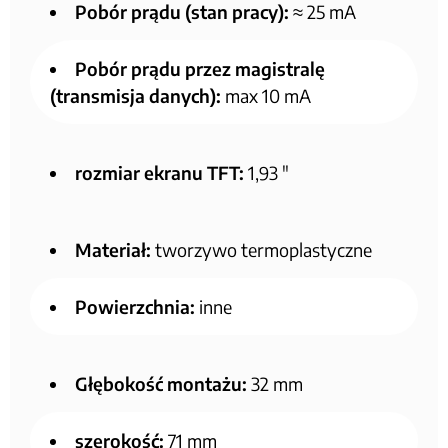
Pobór prądu (stan pracy):
≈ 25 mA
Pobór prądu przez magistralę
(transmisja danych):
max 10 mA
rozmiar ekranu TFT:
1,93 ″
Materiał:
tworzywo termoplastyczne
Powierzchnia:
inne
Głębokość montażu:
32 mm
szerokość:
71 mm