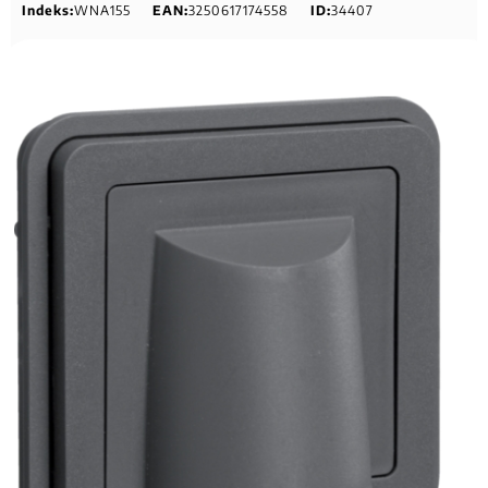
Indeks:
WNA155
EAN:
3250617174558
ID:
34407