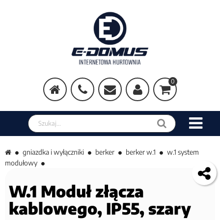
0
Szukaj w sklepie
gniazdka i wyłączniki
berker
berker w.1
w.1 system
modułowy
W.1 Moduł złącza
kablowego, IP55, szary