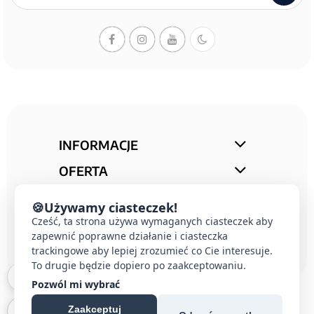
newslettera
INFORMACJE
OFERTA
STREFA PORAD
🍪
Używamy ciasteczek!
KONTAKT
Cześć, ta strona używa wymaganych ciasteczek aby
zapewnić poprawne działanie i ciasteczka
trackingowe aby lepiej zrozumieć co Cie interesuje.
To drugie będzie dopiero po zaakceptowaniu.
Pozwól mi wybrać
Zaakceptuj