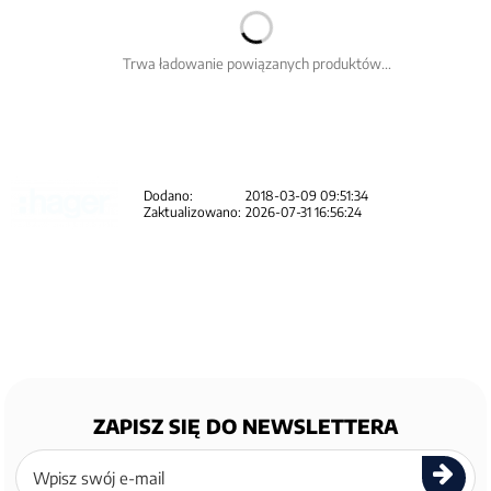
Trwa ładowanie powiązanych produktów...
Dodano:
2018-03-09 09:51:34
Zaktualizowano:
2026-07-31 16:56:24
ZAPISZ SIĘ DO NEWSLETTERA
Zapisz
się
do