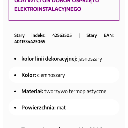
UŁATWI CI ON DOBÓR OSPRZĘTU
ELEKTROINSTALACYJNEGO
Stary indeks: 42563505 | Stary EAN:
4011334423065
kolor linii dekoracyjnej:
jasnoszary
Kolor:
ciemnoszary
Materiał:
tworzywo termoplastyczne
Powierzchnia:
mat