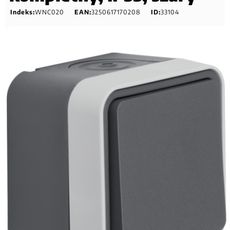
Indeks:
WNC020
EAN:
3250617170208
ID:
33104