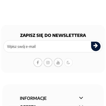
ZAPISZ SIĘ DO NEWSLETTERA
Zapisz
się
do
newslettera
INFORMACJE