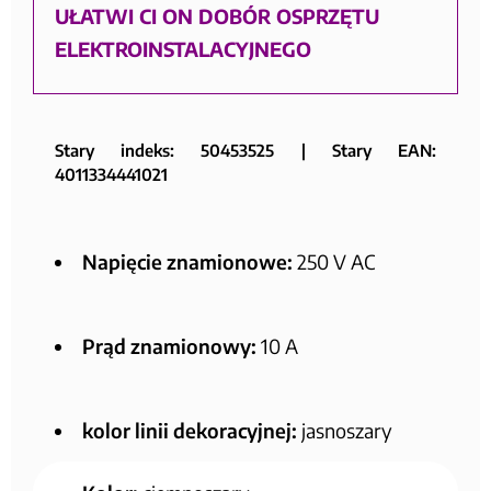
UŁATWI CI ON DOBÓR OSPRZĘTU
ELEKTROINSTALACYJNEGO
Stary indeks: 50453525 | Stary EAN:
4011334441021
Napięcie znamionowe:
250 V AC
Prąd znamionowy:
10 A
kolor linii dekoracyjnej:
jasnoszary