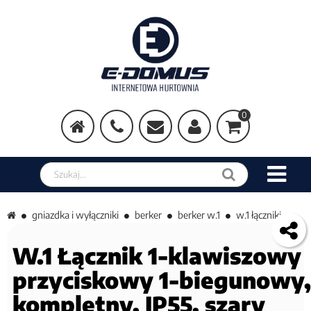
0
Szukaj w sklepie
gniazdka i wyłączniki
berker
berker w.1
w.1 łączniki
W.1 Łącznik 1-klawiszowy
przyciskowy 1-biegunowy,
kompletny, IP55, szary