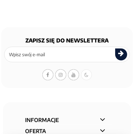
ZAPISZ SIĘ DO NEWSLETTERA
Zapisz
się
do
newslettera
INFORMACJE
OFERTA