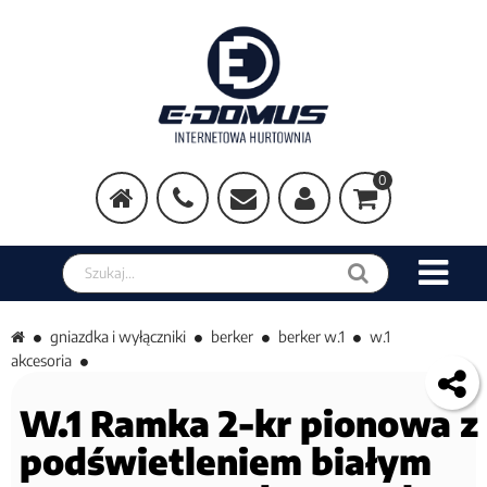
0
Szukaj w sklepie
gniazdka i wyłączniki
berker
berker w.1
w.1
akcesoria
W.1 Ramka 2-kr pionowa z
podświetleniem białym