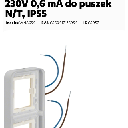
230V 0,6 mA do puszek
N/T, IP55
Indeks:
WNA699
EAN:
3250617176996
ID:
32957