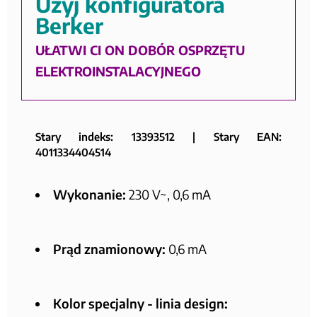
Użyj konfiguratora
Berker
UŁATWI CI ON DOBÓR OSPRZĘTU
ELEKTROINSTALACYJNEGO
Stary indeks: 13393512 | Stary EAN:
4011334404514
Wykonanie:
230 V~, 0,6 mA
Prąd znamionowy:
0,6 mA
Kolor specjalny - linia design: