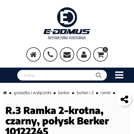
0
Szukaj w sklepie
gniazdka i wyłączniki
berker
berker r.3
ramki
R.3 Ramka 2-krotna,
czarny, połysk Berker
10122245