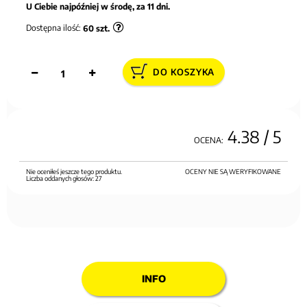
U Ciebie najpóźniej w środę, za 11 dni.
Dostępna ilość:
60
szt.
DO KOSZYKA
4.38
/ 5
OCENA:
Nie oceniłeś jeszcze tego produktu.
OCENY NIE SĄ WERYFIKOWANE
Liczba oddanych głosów:
27
INFO