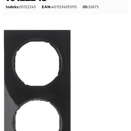
Indeks:
10122245
EAN:
4011334393115
ID:
33675