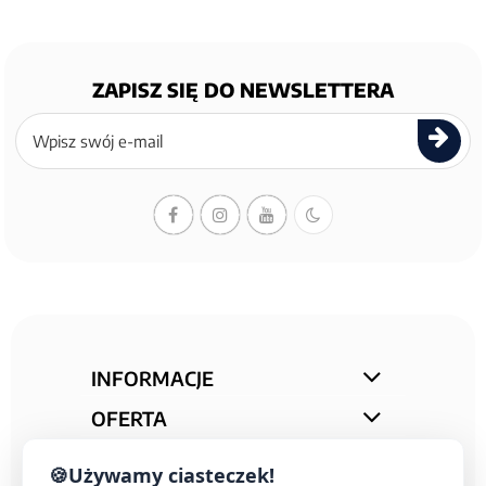
ZAPISZ SIĘ DO NEWSLETTERA
Zapisz
się
do
newslettera
INFORMACJE
OFERTA
STREFA PORAD
🍪
Używamy ciasteczek!