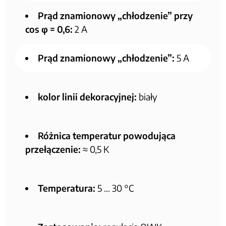
Prąd znamionowy „chłodzenie” przy
cos φ = 0,6:
2 A
Prąd znamionowy „chłodzenie”:
5 A
kolor linii dekoracyjnej:
biały
Różnica temperatur powodująca
przełączenie:
≈ 0,5 K
Temperatura:
5 … 30 °C