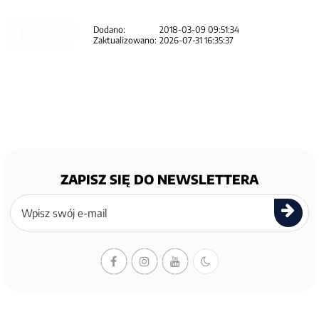
Dodano:
2018-03-09 09:51:34
Zaktualizowano:
2026-07-31 16:35:37
ZAPISZ SIĘ DO NEWSLETTERA
Zapisz
się
do
newslettera