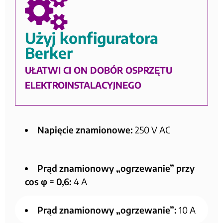
Użyj konfiguratora
Berker
UŁATWI CI ON DOBÓR OSPRZĘTU
ELEKTROINSTALACYJNEGO
Napięcie znamionowe:
250 V AC
Prąd znamionowy „ogrzewanie” przy
cos φ = 0,6:
4 A
Prąd znamionowy „ogrzewanie”:
10 A