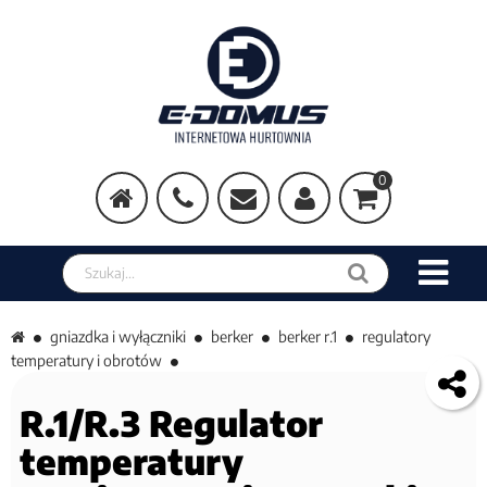
0
Szukaj w sklepie
gniazdka i wyłączniki
berker
berker r.1
regulatory
temperatury i obrotów
R.1/R.3 Regulator
temperatury