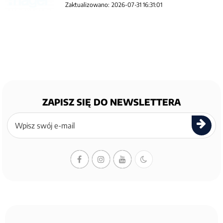
Zaktualizowano:
2026-07-31 16:31:01
ZAPISZ SIĘ DO NEWSLETTERA
Zapisz
się
do
newslettera