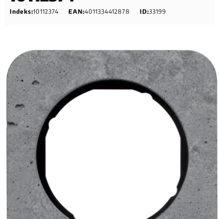
Indeks:
10112374
EAN:
4011334412878
ID:
33199