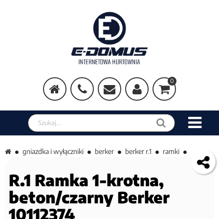
0
Szukaj w sklepie
gniazdka i wyłączniki
berker
berker r.1
ramki
R.1 Ramka 1-krotna,
beton/czarny Berker
10112374