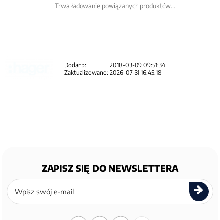
Trwa ładowanie powiązanych produktów...
Dodano:
2018-03-09 09:51:34
Zaktualizowano:
2026-07-31 16:45:18
ZAPISZ SIĘ DO NEWSLETTERA
Zapisz
się
do
newslettera