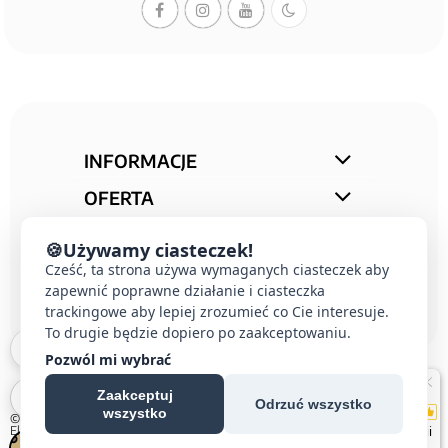
INFORMACJE
OFERTA
STREFA PORAD
🍪
Używamy ciasteczek!
KONTAKT
Cześć, ta strona używa wymaganych ciasteczek aby
zapewnić poprawne działanie i ciasteczka
trackingowe aby lepiej zrozumieć co Cie interesuje.
To drugie będzie dopiero po zaakceptowaniu.
Pozwól mi wybrać
Zaakceptuj
Odrzuć wszystko
wszystko
© 2026 E-DOMUS |
Kontakt Simon
|
Ospel
|
Berker
|
Karlik
|
Hager
|
Schneider
Electric
|
Wideodomofon EURA
| All rights reserved
Czechowice-Dziedzice, Pszczyna, Bielsko-Biała