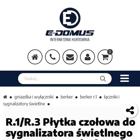
0
Szukaj w sklepie
gniazdka i wyłączniki
berker
berker r.1
łączniki i
sygnalizatory świetlne
R.1/R.3 Płytka czołowa do
sygnalizatora świetlnego