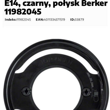
E14, czarny, połysk Berker
11982045
Indeks:
11982045
EAN:
4011334371519
ID:
33879