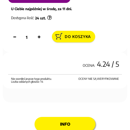
U Ciebie najpóźniej w środę, za 11 dni.
Dostępna ilość:
24
szt.
DO KOSZYKA
4.24
/ 5
OCENA:
Nie oceniłeś jeszcze tego produktu.
OCENY NIE SĄ WERYFIKOWANE
Liczba oddanych głosów:
14
INFO