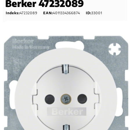
Berker 47232089
Indeks:
47232089
EAN:
4011334366874
ID:
33001