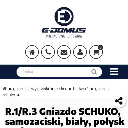
0
Szukaj w sklepie
gniazdka i wyłączniki
berker
berker r.1
gniazda
schuko
R.1/R.3 Gniazdo SCHUKO,
samozaciski, biały, połysk