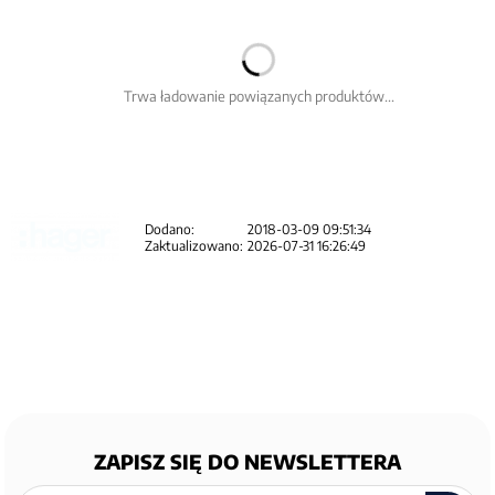
Trwa ładowanie powiązanych produktów...
Dodano:
2018-03-09 09:51:34
Zaktualizowano:
2026-07-31 16:26:49
ZAPISZ SIĘ DO NEWSLETTERA
Zapisz