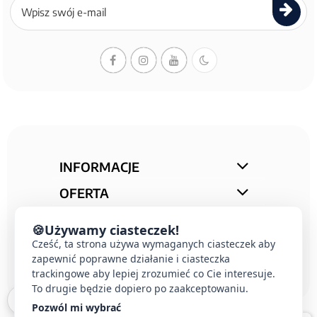
się
do
newslettera
INFORMACJE
OFERTA
STREFA PORAD
🍪
Używamy ciasteczek!
Cześć, ta strona używa wymaganych ciasteczek aby
KONTAKT
zapewnić poprawne działanie i ciasteczka
trackingowe aby lepiej zrozumieć co Cie interesuje.
To drugie będzie dopiero po zaakceptowaniu.
Pozwól mi wybrać