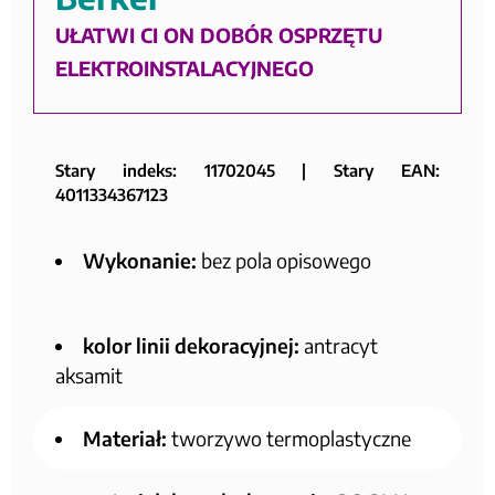
UŁATWI CI ON DOBÓR OSPRZĘTU
ELEKTROINSTALACYJNEGO
Stary indeks: 11702045 | Stary EAN:
4011334367123
Wykonanie:
bez pola opisowego
kolor linii dekoracyjnej:
antracyt
aksamit
Materiał:
tworzywo termoplastyczne