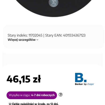
Stary indeks: 11702045 | Stary EAN: 4011334367123
Więcej szczegółów
46,15 zł
Wysyłka w ciągu:
4-7 dni roboczych
U Ciebie najpóźniej w środę, za 12 dni.