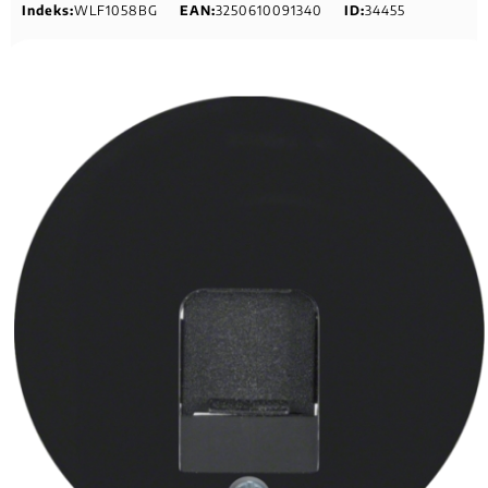
Indeks:
WLF1058BG
EAN:
3250610091340
ID:
34455