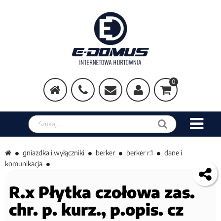
0
Szukaj w sklepie
gniazdka i wyłączniki
berker
berker r.1
dane i
komunikacja
R.x Płytka czołowa zas.
chr. p. kurz., p.opis. cz