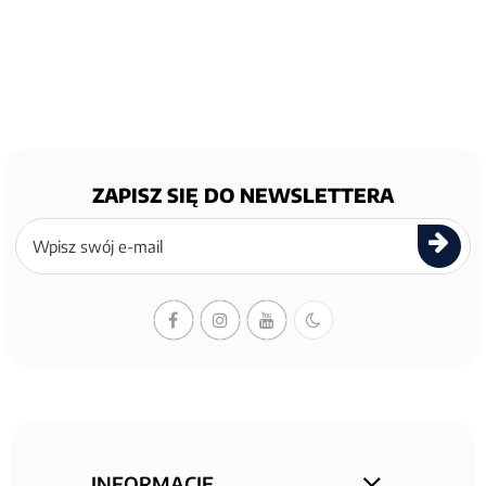
ZAPISZ SIĘ DO NEWSLETTERA
Zapisz
się
do
newslettera
INFORMACJE