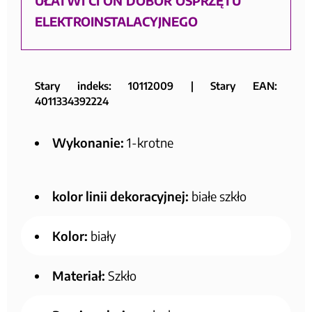
UŁATWI CI ON DOBÓR OSPRZĘTU
ELEKTROINSTALACYJNEGO
Stary indeks: 10112009 | Stary EAN:
4011334392224
Wykonanie:
1-krotne
kolor linii dekoracyjnej:
białe szkło
Kolor:
biały
Materiał:
Szkło