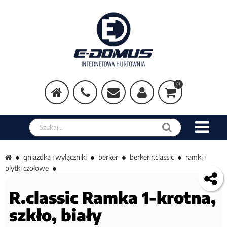
0
Szukaj w sklepie
gniazdka i wyłączniki
berker
berker r.classic
ramki i
plytki czołowe
R.classic Ramka 1-krotna,
szkło, biały