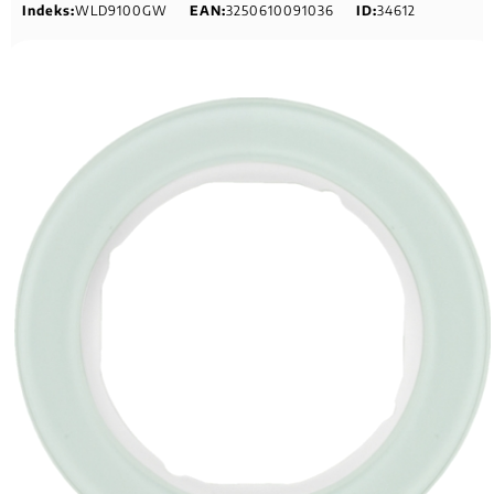
Indeks:
WLD9100GW
EAN:
3250610091036
ID:
34612