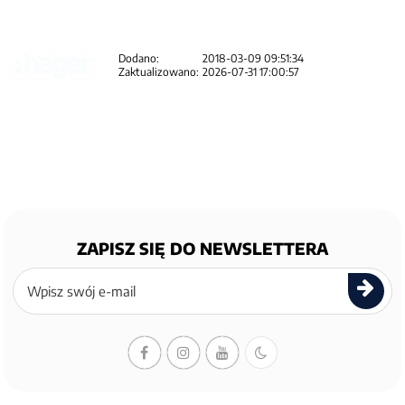
Dodano:
2018-03-09 09:51:34
Zaktualizowano:
2026-07-31 17:00:57
ZAPISZ SIĘ DO NEWSLETTERA
Zapisz
się
do
newslettera