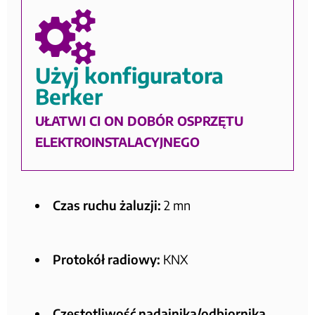
Użyj konfiguratora
Berker
UŁATWI CI ON DOBÓR OSPRZĘTU
ELEKTROINSTALACYJNEGO
Czas ruchu żaluzji:
2 mn
Protokół radiowy:
KNX
Częstotliwość nadajnika/odbiornika