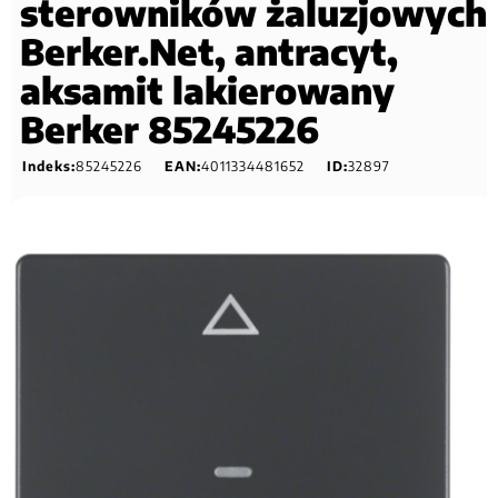
sterowników żaluzjowych
Berker.Net, antracyt,
aksamit lakierowany
Berker 85245226
Indeks:
85245226
EAN:
4011334481652
ID:
32897