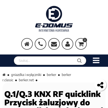
0
Szukaj w sklepie
gniazdka i wyłączniki
berker
berker
r.classic
berker.net
Q.1/Q.3 KNX RF quicklink
Przycisk żaluzjowy do