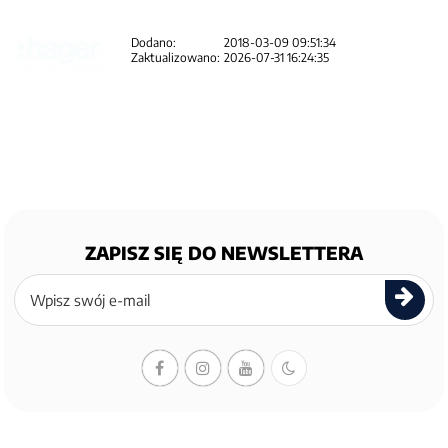
Dodano:
2018-03-09 09:51:34
Zaktualizowano:
2026-07-31 16:24:35
ZAPISZ SIĘ DO NEWSLETTERA
Zapisz
się
do
newslettera