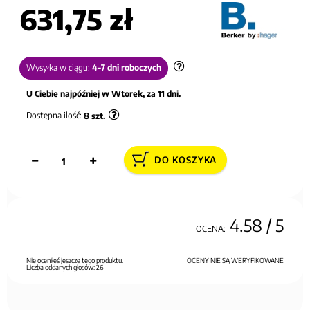
631,75 zł
Wysyłka w ciągu:
4-7 dni roboczych
U Ciebie najpóźniej w Wtorek, za 11 dni.
Dostępna ilość:
8
szt.
DO KOSZYKA
4.58
/ 5
OCENA:
Nie oceniłeś jeszcze tego produktu.
OCENY NIE SĄ WERYFIKOWANE
Liczba oddanych głosów:
26