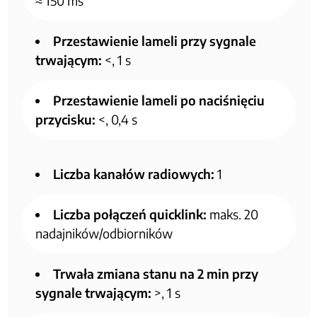
≈ 150 ms
Przestawienie lameli przy sygnale
trwającym:
<, 1 s
Przestawienie lameli po naciśnięciu
przycisku:
<, 0,4 s
Liczba kanałów radiowych:
1
Liczba połączeń quicklink:
maks. 20
nadajników/odbiorników
Trwała zmiana stanu na 2 min przy
sygnale trwającym:
>, 1 s