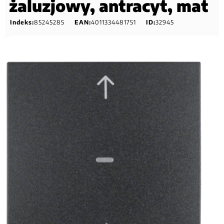
żaluzjowy, antracyt, mat
Indeks:
85245285
EAN:
4011334481751
ID:
32945