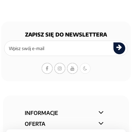
ZAPISZ SIĘ DO NEWSLETTERA
Zapisz
się
do
newslettera
INFORMACJE
OFERTA