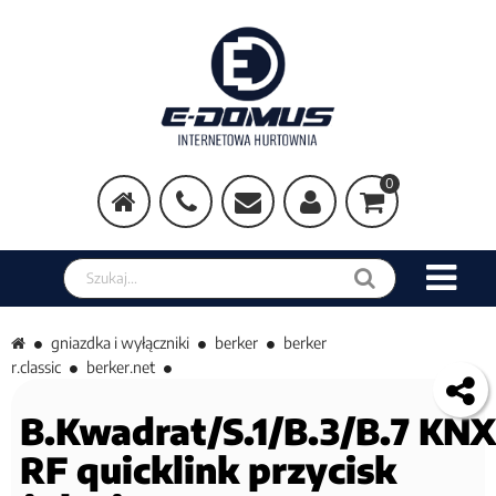
0
Szukaj w sklepie
gniazdka i wyłączniki
berker
berker
r.classic
berker.net
B.Kwadrat/S.1/B.3/B.7 KNX
RF quicklink przycisk