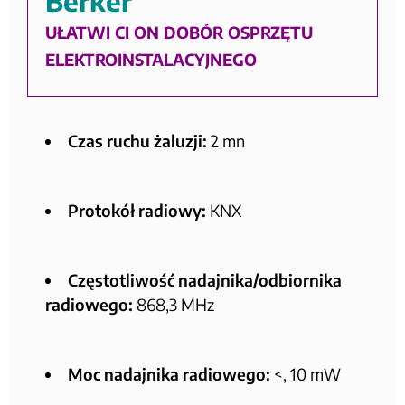
Berker
UŁATWI CI ON DOBÓR OSPRZĘTU
ELEKTROINSTALACYJNEGO
Czas ruchu żaluzji:
2 mn
Protokół radiowy:
KNX
Częstotliwość nadajnika/odbiornika
radiowego:
868,3 MHz
Moc nadajnika radiowego:
<, 10 mW