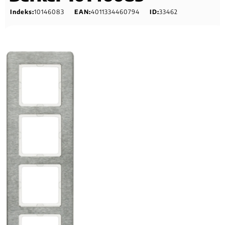
Indeks:
10146083
EAN:
4011334460794
ID:
33462