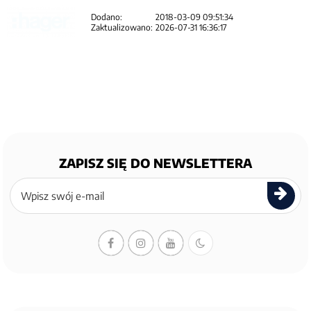
Dodano:
2018-03-09 09:51:34
Zaktualizowano:
2026-07-31 16:36:17
ZAPISZ SIĘ DO NEWSLETTERA
Zapisz
się
do
newslettera