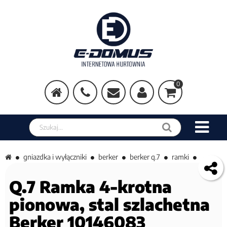
0
Szukaj w sklepie
gniazdka i wyłączniki
berker
berker q.7
ramki
Q.7 Ramka 4-krotna
pionowa, stal szlachetna
Berker 10146083