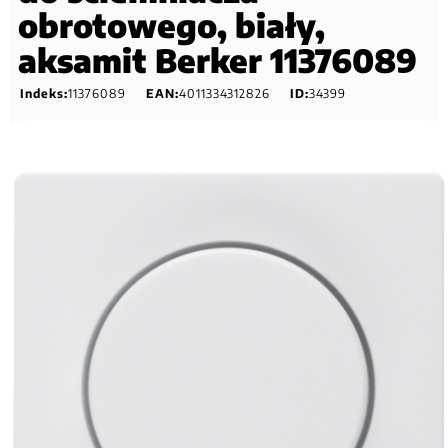
obrotowego, biały,
aksamit Berker 11376089
Indeks:
11376089
EAN:
4011334312826
ID:
34399