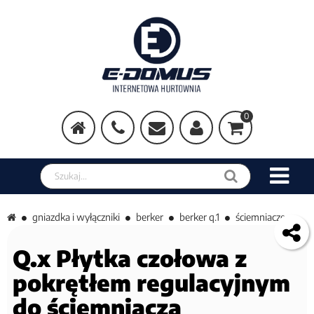
0
Szukaj w sklepie
gniazdka i wyłączniki
berker
berker q.1
ściemniacze
Q.x Płytka czołowa z
pokrętłem regulacyjnym
do ściemniacza