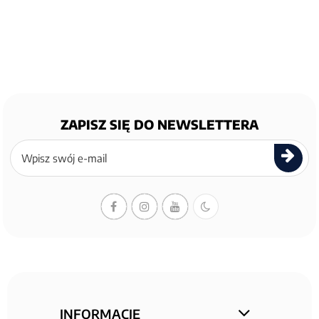
ZAPISZ SIĘ DO NEWSLETTERA
Zapisz
się
do
newslettera
INFORMACJE