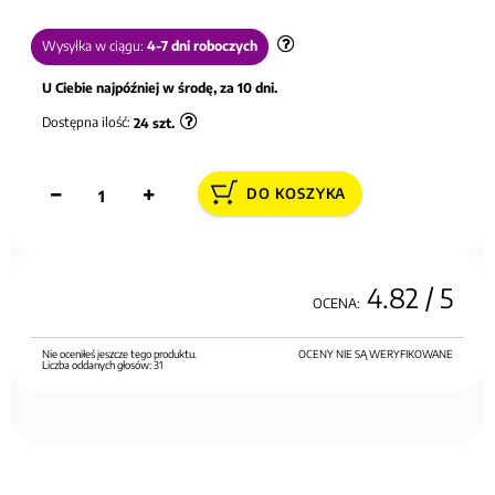
Wysyłka w ciągu:
4-7 dni roboczych
U Ciebie najpóźniej w środę, za 10 dni.
Dostępna ilość:
24
szt.
DO KOSZYKA
4.82
/ 5
OCENA:
Nie oceniłeś jeszcze tego produktu.
OCENY NIE SĄ WERYFIKOWANE
Liczba oddanych głosów:
31