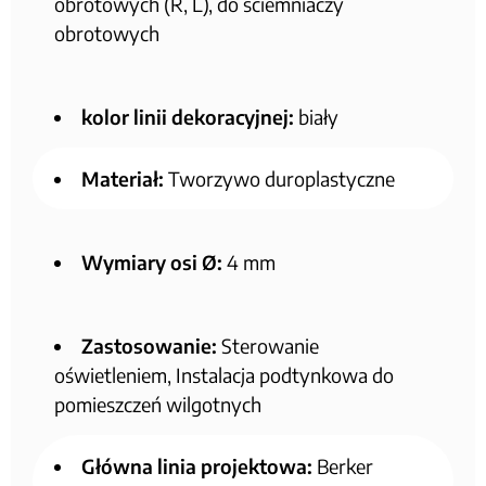
obrotowych (R, L), do ściemniaczy
obrotowych
kolor linii dekoracyjnej:
biały
Materiał:
Tworzywo duroplastyczne
Wymiary osi Ø:
4 mm
Zastosowanie:
Sterowanie
oświetleniem, Instalacja podtynkowa do
pomieszczeń wilgotnych
Główna linia projektowa:
Berker