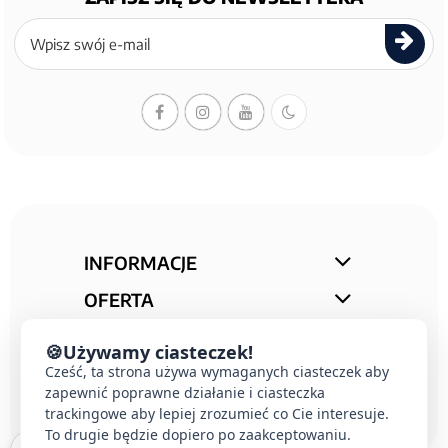
Zapisz
się
do
newslettera
INFORMACJE
OFERTA
STREFA PORAD
🍪
Używamy ciasteczek!
KONTAKT
Cześć, ta strona używa wymaganych ciasteczek aby
zapewnić poprawne działanie i ciasteczka
trackingowe aby lepiej zrozumieć co Cie interesuje.
To drugie będzie dopiero po zaakceptowaniu.