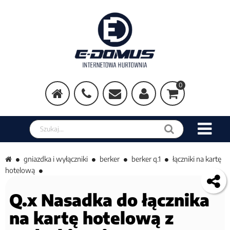
0
Szukaj w sklepie
gniazdka i wyłączniki
berker
berker q.1
łączniki na kartę
hotelową
Q.x Nasadka do łącznika
na kartę hotelową z