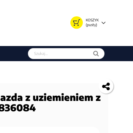
KOSZYK
(pusty)
Szukaj w sklepie
iazda z uziemieniem z
5836084