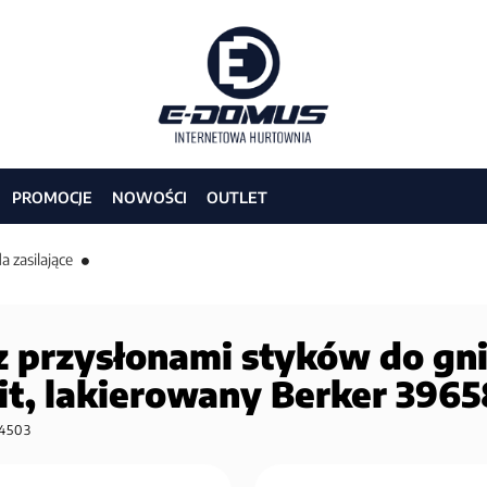
PROMOCJE
NOWOŚCI
OUTLET
a zasilające
z przysłonami styków do gn
it, lakierowany Berker 396
4503