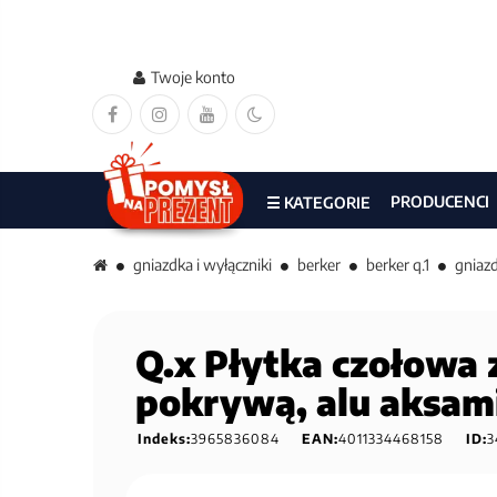
Twoje konto
PRODUCENCI
☰ KATEGORIE
gniazdka i wyłączniki
berker
berker q.1
gniazd
Q.x Płytka czołowa 
pokrywą, alu aksam
Indeks:
3965836084
EAN:
4011334468158
ID:
3