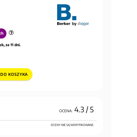
ch
k, za 11 dni.
DO KOSZYKA
4.3
/ 5
OCENA:
OCENY NIE SĄ WERYFIKOWANE