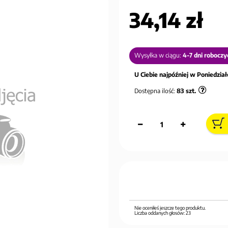
34,14 zł
Wysyłka w ciągu:
4-7 dni roboczy
U Ciebie najpóźniej w Poniedziałe
Dostępna ilość:
83
szt.
Nie oceniłeś jeszcze tego produktu.
Liczba oddanych głosów:
23