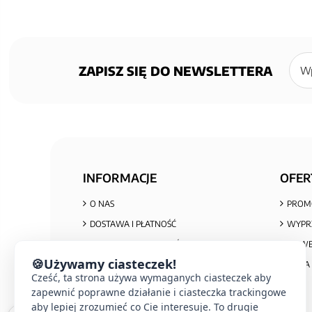
Zapisz
się
ZAPISZ SIĘ DO NEWSLETTERA
do
newsl
INFORMACJE
OFER
O NAS
PROM
DOSTAWA I PŁATNOŚĆ
WYPR
POLITYKA PRYWATNOŚCI I COOKIES
NOWE
🍪
Używamy ciasteczek!
REGULAMIN ZAKUPÓW
MAPA 
Cześć, ta strona używa wymaganych ciasteczek aby
REKLAMACJE I ZWROTY
zapewnić poprawne działanie i ciasteczka trackingowe
INFORMACJA O ZUŻYTYM SPRZĘCIE
aby lepiej zrozumieć co Cie interesuje. To drugie