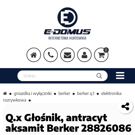
0
Szukaj w sklepie
gniazdka i wyłączniki
berker
berker q.1
elektronika
rozrywkowa
Q.x Głośnik, antracyt
aksamit Berker 28826086