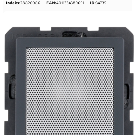
Indeks:
28826086
EAN:
4011334389651
ID:
34735