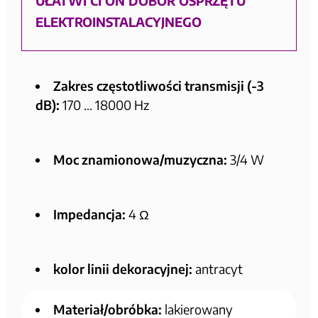
UŁATWI CI ON DOBÓR OSPRZĘTU
ELEKTROINSTALACYJNEGO
Zakres częstotliwości transmisji (-3
dB):
170 … 18000 Hz
Moc znamionowa/muzyczna:
3/4 W
Impedancja:
4 Ω
kolor linii dekoracyjnej:
antracyt
Materiał/obróbka:
lakierowany