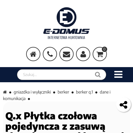
0
Szukaj w sklepie
gniazdka i wyłączniki
berker
berker q.1
dane i
komunikacja
Q.x Płytka czołowa
pojedyncza z zasuwą