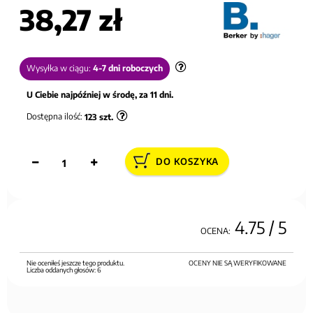
38,27 zł
Wysyłka w ciągu:
4-7 dni roboczych
U Ciebie najpóźniej w środę, za 11 dni.
Dostępna ilość:
123
szt.
DO KOSZYKA
4.75
/ 5
OCENA:
Nie oceniłeś jeszcze tego produktu.
OCENY NIE SĄ WERYFIKOWANE
Liczba oddanych głosów:
6