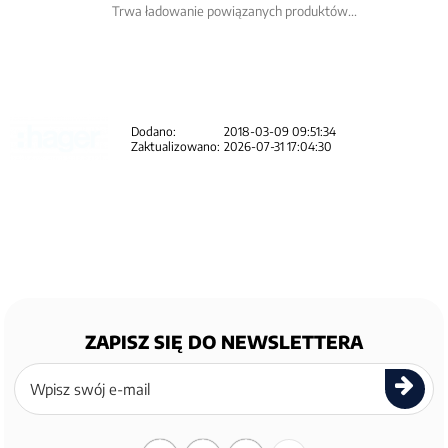
Trwa ładowanie powiązanych produktów...
Dodano:
2018-03-09 09:51:34
Zaktualizowano:
2026-07-31 17:04:30
ZAPISZ SIĘ DO NEWSLETTERA
Zapisz
się
do
newslettera