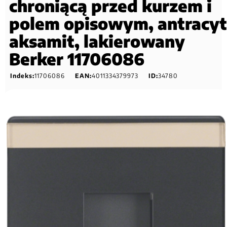
chroniącą przed kurzem i
polem opisowym, antracyt
aksamit, lakierowany
Berker 11706086
Indeks:
11706086
EAN:
4011334379973
ID:
34780