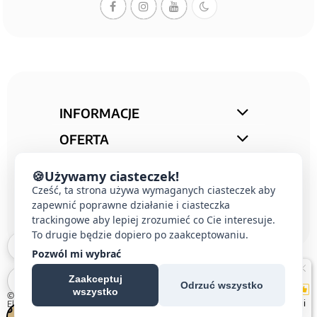
INFORMACJE
OFERTA
STREFA PORAD
🍪
Używamy ciasteczek!
Cześć, ta strona używa wymaganych ciasteczek aby
KONTAKT
zapewnić poprawne działanie i ciasteczka
trackingowe aby lepiej zrozumieć co Cie interesuje.
To drugie będzie dopiero po zaakceptowaniu.
Pozwól mi wybrać
Zaakceptuj
Odrzuć wszystko
wszystko
© 2026 E-DOMUS |
Kontakt Simon
|
Ospel
|
Berker
|
Karlik
|
Hager
|
Schneider
Electric
|
Wideodomofon EURA
| All rights reserved
Czechowice-Dziedzice, Pszczyna, Bielsko-Biała