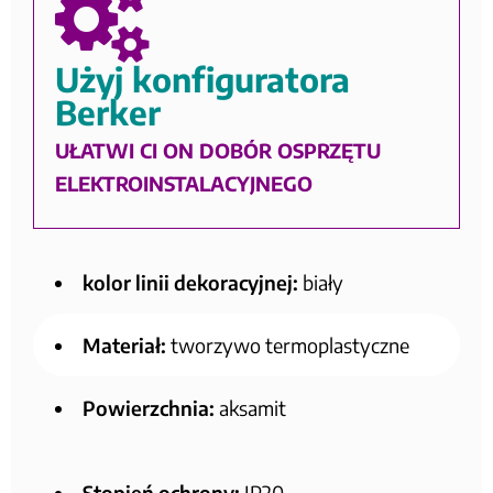
Użyj konfiguratora
Berker
UŁATWI CI ON DOBÓR OSPRZĘTU
ELEKTROINSTALACYJNEGO
kolor linii dekoracyjnej:
biały
Materiał:
tworzywo termoplastyczne
Powierzchnia:
aksamit
Stopień ochrony:
IP20