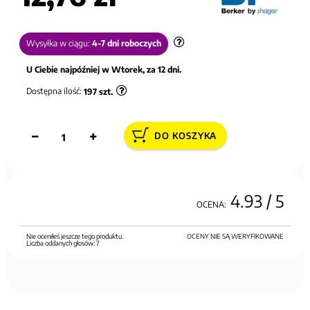
Wysyłka w ciągu:
4-7 dni roboczych
U Ciebie najpóźniej w Wtorek, za 12 dni.
Dostępna ilość:
197
szt.
DO KOSZYKA
4.93
/ 5
OCENA:
Nie oceniłeś jeszcze tego produktu.
OCENY NIE SĄ WERYFIKOWANE
Liczba oddanych głosów:
7