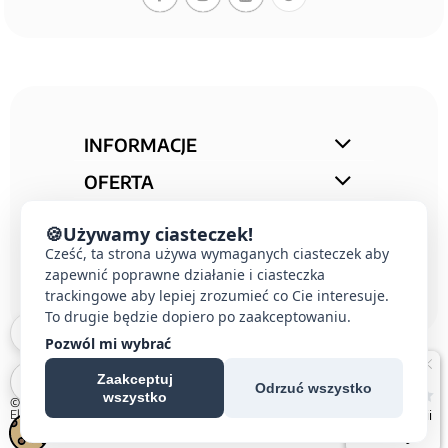
INFORMACJE
OFERTA
STREFA PORAD
🍪
Używamy ciasteczek!
Cześć, ta strona używa wymaganych ciasteczek aby
KONTAKT
zapewnić poprawne działanie i ciasteczka
trackingowe aby lepiej zrozumieć co Cie interesuje.
To drugie będzie dopiero po zaakceptowaniu.
Pozwól mi wybrać
Zaakceptuj
Odrzuć wszystko
wszystko
© 2026 E-DOMUS |
Kontakt Simon
|
Ospel
|
Berker
|
Karlik
|
Hager
|
Schneider
Electric
|
Wideodomofon EURA
| All rights reserved
Czechowice-Dziedzice, Pszczyna, Bielsko-Biała