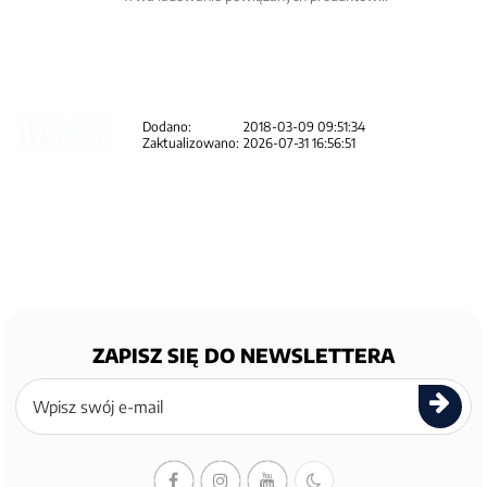
Dodano:
2018-03-09 09:51:34
Zaktualizowano:
2026-07-31 16:56:51
ZAPISZ SIĘ DO NEWSLETTERA
Zapisz
się
do
newslettera