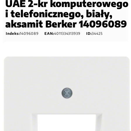
UAE 2-kr komputerowego
i telefonicznego, biały,
aksamit Berker 14096089
Indeks:
14096089
EAN:
4011334313939
ID:
34425