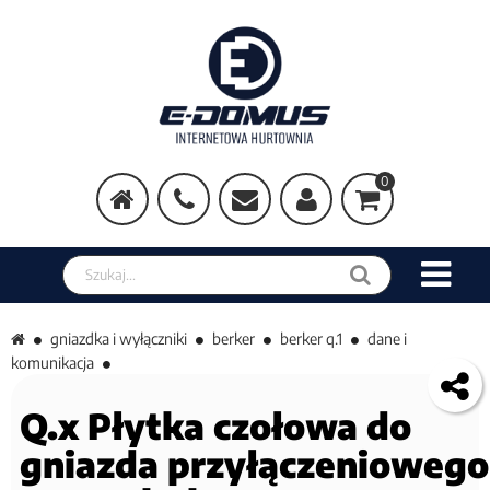
0
Szukaj w sklepie
gniazdka i wyłączniki
berker
berker q.1
dane i
komunikacja
Q.x Płytka czołowa do
gniazda przyłączeniowego