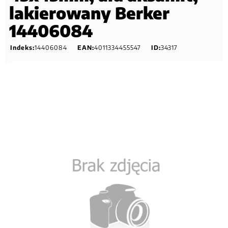
lakierowany Berker
14406084
Indeks:
14406084
EAN:
4011334455547
ID:
34317