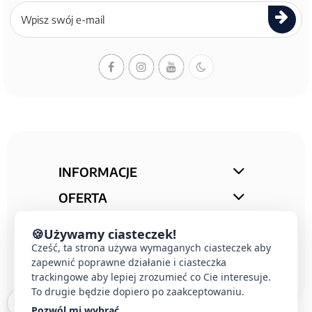
Zapisz
się
do
newslettera
INFORMACJE
OFERTA
STREFA PORAD
🍪
Używamy ciasteczek!
Cześć, ta strona używa wymaganych ciasteczek aby
KONTAKT
zapewnić poprawne działanie i ciasteczka
trackingowe aby lepiej zrozumieć co Cie interesuje.
To drugie będzie dopiero po zaakceptowaniu.
Pozwól mi wybrać