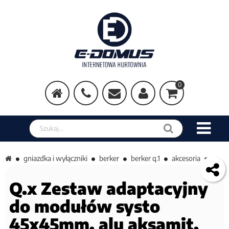
0
Szukaj w sklepie
gniazdka i wyłączniki
berker
berker q.1
akcesoria
Q.x Zestaw adaptacyjny
do modułów systo
45x45mm, alu aksamit,