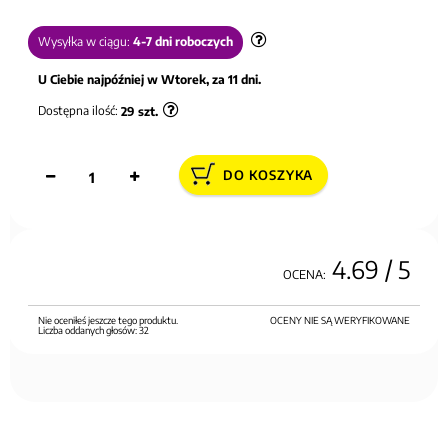
Wysyłka w ciągu:
4-7 dni roboczych
U Ciebie najpóźniej w Wtorek, za 11 dni.
Dostępna ilość:
29
szt.
DO KOSZYKA
4.69
/ 5
OCENA:
Nie oceniłeś jeszcze tego produktu.
OCENY NIE SĄ WERYFIKOWANE
Liczba oddanych głosów:
32