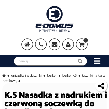
0
Szukaj w sklepie
gniazdka i wyłączniki
berker
berker k.5
łączniki na kartę
hotelową
K.5 Nasadka z nadrukiem i
czerwoną soczewką do