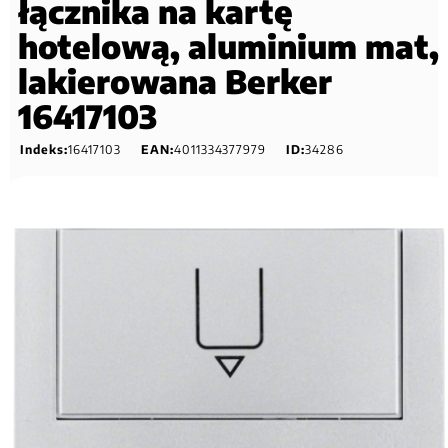
łącznika na kartę
hotelową, aluminium mat,
lakierowana Berker
16417103
Indeks:
16417103
EAN:
4011334377979
ID:
34286