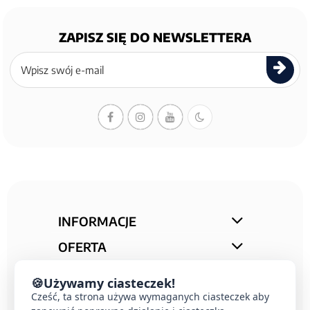
ZAPISZ SIĘ DO NEWSLETTERA
Zapisz
się
do
newslettera
INFORMACJE
OFERTA
STREFA PORAD
🍪
Używamy ciasteczek!
KONTAKT
Cześć, ta strona używa wymaganych ciasteczek aby