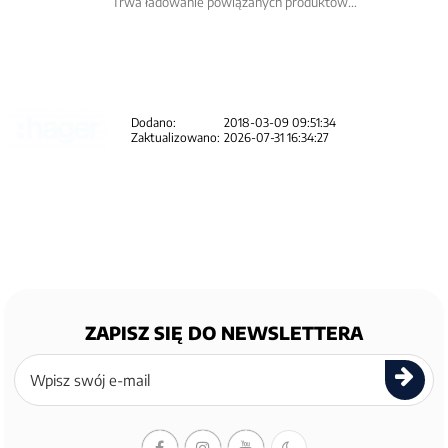
Trwa ładowanie powiązanych produktów...
Dodano:
2018-03-09 09:51:34
Zaktualizowano:
2026-07-31 16:34:27
ZAPISZ SIĘ DO NEWSLETTERA
Zapisz
się
do
newslettera