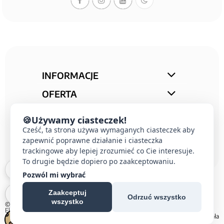
INFORMACJE
OFERTA
STREFA PORAD
🍪
Używamy ciasteczek!
KONTAKT
Cześć, ta strona używa wymaganych ciasteczek aby
zapewnić poprawne działanie i ciasteczka
trackingowe aby lepiej zrozumieć co Cie interesuje.
To drugie będzie dopiero po zaakceptowaniu.
Pozwól mi wybrać
Zaakceptuj
Odrzuć wszystko
wszystko
© 2026 E-DOMUS |
Kontakt Simon
|
Ospel
|
Berker
|
Karlik
|
Hager
|
Schneider
Electric
|
Wideodomofon EURA
| All rights reserved
Czechowice-Dziedzice, Pszczyna, Bielsko-Biała