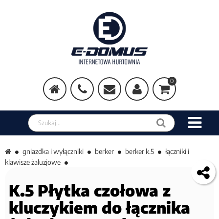
0
Szukaj w sklepie
gniazdka i wyłączniki
berker
berker k.5
łączniki i
klawisze żaluzjowe
K.5 Płytka czołowa z
kluczykiem do łącznika