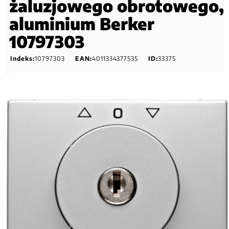
żaluzjowego obrotowego,
aluminium Berker
10797303
Indeks:
10797303
EAN:
4011334377535
ID:
33375