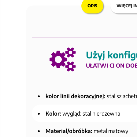
OPIS
WIĘCEJ I
Użyj konfig
UŁATWI CI ON DO
kolor linii dekoracyjnej:
stal szlachet
Kolor:
wygląd: stal nierdzewna
Materiał/obróbka:
metal matowy