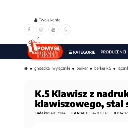
Twoje konto
PRODUCENCI
☰ KATEGORIE
gniazdka i wyłączniki
berker
berker k.5
łączni
K.5 Klawisz z nadruk
klawiszowego, stal 
Indeks:
14057104
EAN:
4011334282037
ID:
34112