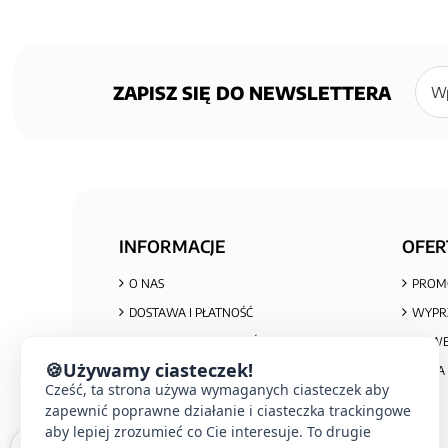
Zapisz
się
ZAPISZ SIĘ DO NEWSLETTERA
do
newsl
INFORMACJE
OFER
O NAS
PROM
DOSTAWA I PŁATNOŚĆ
WYPR
POLITYKA PRYWATNOŚCI I COOKIES
NOWE
🍪
Używamy ciasteczek!
REGULAMIN ZAKUPÓW
MAPA 
Cześć, ta strona używa wymaganych ciasteczek aby
REKLAMACJE I ZWROTY
zapewnić poprawne działanie i ciasteczka trackingowe
INFORMACJA O ZUŻYTYM SPRZĘCIE
aby lepiej zrozumieć co Cie interesuje. To drugie