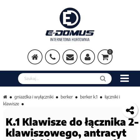
0
Szukaj w sklepie
gniazdka i wyłączniki
berker
berker k.1
łączniki i
klawisze
K.1 Klawisze do łącznika 2-
klawiszowego, antracyt