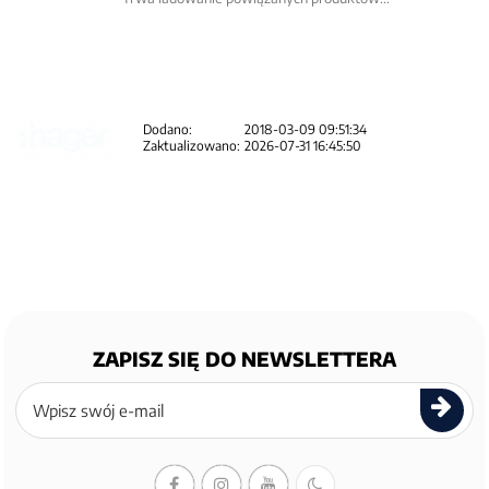
Dodano:
2018-03-09 09:51:34
Zaktualizowano:
2026-07-31 16:45:50
ZAPISZ SIĘ DO NEWSLETTERA
Zapisz
się
do
newslettera