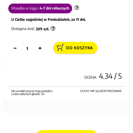
Wysyłka w ciągu:
4-7 dni roboczych
U Ciebie najpóźniej w Poniedziałek, za 11 dni.
Dostępna ilość:
209
szt.
DO KOSZYKA
4.34
/ 5
OCENA:
Nie oceniłeś jeszcze tego produktu.
OCENY NIE SĄ WERYFIKOWANE
Liczba oddanych głosów:
26