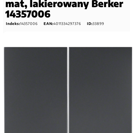
mat, lakierowany Berker
14357006
Indeks:
14357006
EAN:
4011334297376
ID:
33899