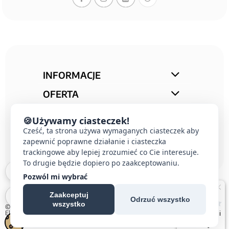
INFORMACJE
OFERTA
STREFA PORAD
🍪
Używamy ciasteczek!
Cześć, ta strona używa wymaganych ciasteczek aby
KONTAKT
zapewnić poprawne działanie i ciasteczka
trackingowe aby lepiej zrozumieć co Cie interesuje.
To drugie będzie dopiero po zaakceptowaniu.
Pozwól mi wybrać
Zaakceptuj
Odrzuć wszystko
wszystko
© 2026 E-DOMUS |
Kontakt Simon
|
Ospel
|
Berker
|
Karlik
|
Hager
|
Schneider
Electric
|
Wideodomofon EURA
| All rights reserved
Czechowice-Dziedzice, Pszczyna, Bielsko-Biała