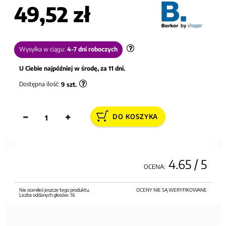
49,52 zł
Wysyłka w ciągu:
4-7 dni roboczych
U Ciebie najpóźniej w środę, za 11 dni.
Dostępna ilość:
9
szt.
DO KOSZYKA
4.65
/ 5
OCENA:
Nie oceniłeś jeszcze tego produktu.
OCENY NIE SĄ WERYFIKOWANE
Liczba oddanych głosów:
16