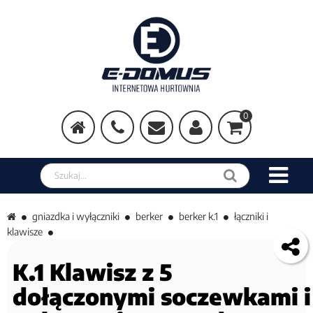
0
Szukaj w sklepie
gniazdka i wyłączniki
berker
berker k.1
łączniki i
klawisze
K.1 Klawisz z 5
dołączonymi soczewkami i