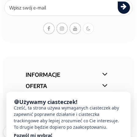
Zapisz
się
do
newslettera
INFORMACJE
OFERTA
STREFA PORAD
🍪
Używamy ciasteczek!
Cześć, ta strona używa wymaganych ciasteczek aby
KONTAKT
zapewnić poprawne działanie i ciasteczka
trackingowe aby lepiej zrozumieć co Cie interesuje.
To drugie będzie dopiero po zaakceptowaniu.
Pozwól mi wybrać