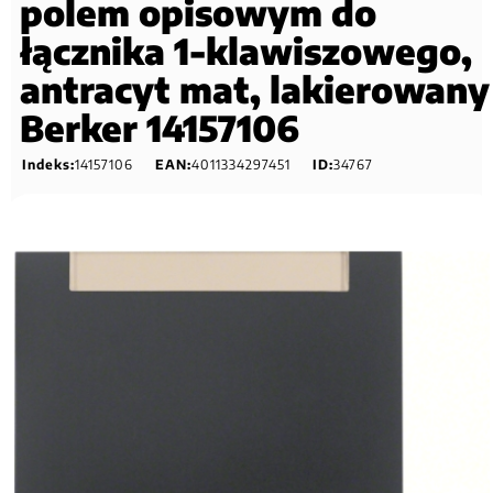
polem opisowym do
łącznika 1-klawiszowego,
antracyt mat, lakierowany
Berker 14157106
Indeks:
14157106
EAN:
4011334297451
ID:
34767