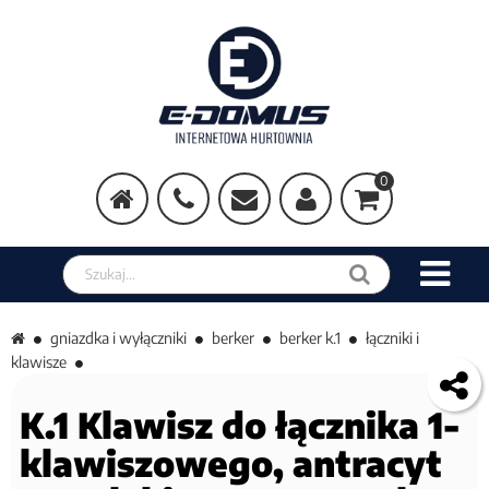
0
Szukaj w sklepie
gniazdka i wyłączniki
berker
berker k.1
łączniki i
klawisze
K.1 Klawisz do łącznika 1-
klawiszowego, antracyt