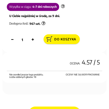
Wysyłka w ciągu:
4-7 dni roboczych
U Ciebie najpóźniej w środę, za 9 dni.
Dostępna ilość:
967
szt.
DO KOSZYKA
4.57
/ 5
OCENA:
Nie oceniłeś jeszcze tego produktu.
OCENY NIE SĄ WERYFIKOWANE
Liczba oddanych głosów:
18