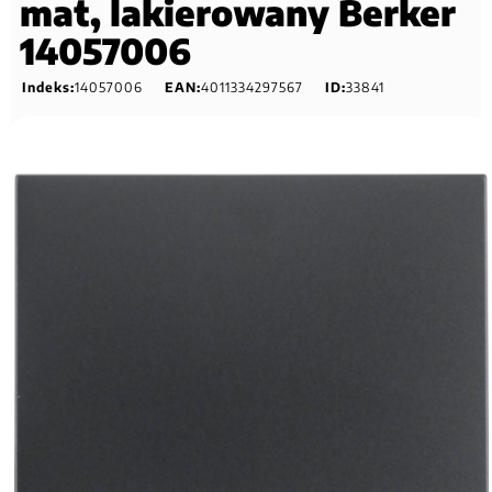
mat, lakierowany Berker
14057006
Indeks:
14057006
EAN:
4011334297567
ID:
33841