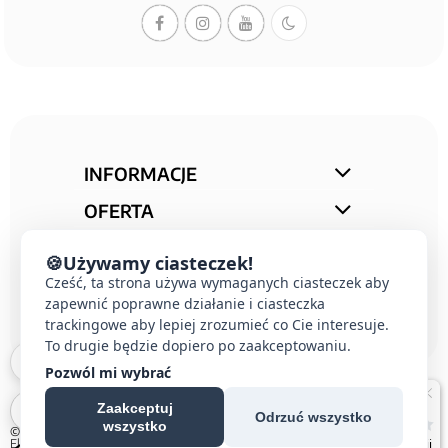
INFORMACJE
OFERTA
STREFA PORAD
🍪
Używamy ciasteczek!
Cześć, ta strona używa wymaganych ciasteczek aby
KONTAKT
zapewnić poprawne działanie i ciasteczka
trackingowe aby lepiej zrozumieć co Cie interesuje.
To drugie będzie dopiero po zaakceptowaniu.
Pozwól mi wybrać
Zaakceptuj
Odrzuć wszystko
wszystko
© 2026 E-DOMUS |
Kontakt Simon
|
Ospel
|
Berker
|
Karlik
|
Hager
|
Schneider
Electric
|
Wideodomofon EURA
| All rights reserved