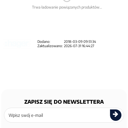
Trwa ładowanie powiązanych produktów...
Dodano:
2018-03-09 09:51:34
Zaktualizowano:
2026-07-31 16:44:27
ZAPISZ SIĘ DO NEWSLETTERA
Zapisz
się
do
newslettera