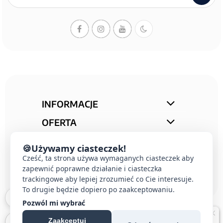
newslettera
INFORMACJE
OFERTA
STREFA PORAD
🍪
Używamy ciasteczek!
Cześć, ta strona używa wymaganych ciasteczek aby
KONTAKT
zapewnić poprawne działanie i ciasteczka
trackingowe aby lepiej zrozumieć co Cie interesuje.
To drugie będzie dopiero po zaakceptowaniu.
Pozwól mi wybrać
Zaakceptuj