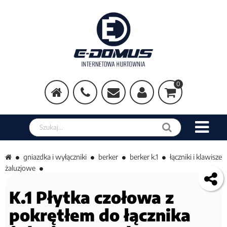
0
Szukaj w sklepie
gniazdka i wyłączniki
berker
berker k.1
łączniki i klawisze
żaluzjowe
K.1 Płytka czołowa z
pokrętłem do łącznika