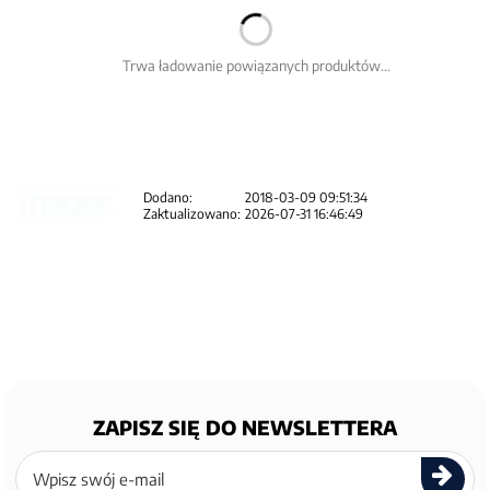
Trwa ładowanie powiązanych produktów...
Dodano:
2018-03-09 09:51:34
Zaktualizowano:
2026-07-31 16:46:49
ZAPISZ SIĘ DO NEWSLETTERA
Zapisz
się
do