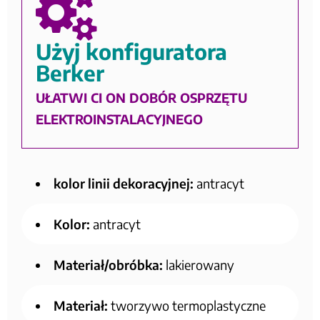
Użyj konfiguratora
Berker
UŁATWI CI ON DOBÓR OSPRZĘTU
ELEKTROINSTALACYJNEGO
kolor linii dekoracyjnej:
antracyt
Kolor:
antracyt
Materiał/obróbka:
lakierowany
Materiał:
tworzywo termoplastyczne