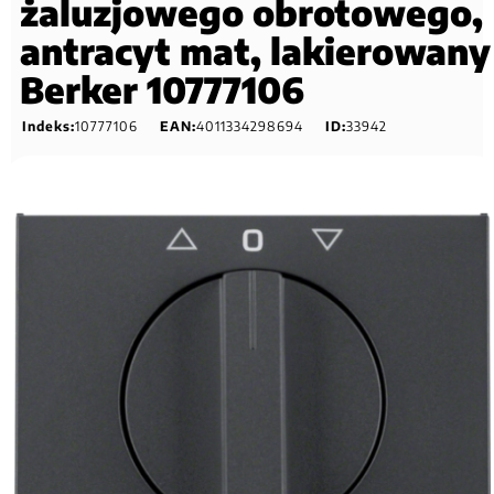
żaluzjowego obrotowego,
antracyt mat, lakierowany
Berker 10777106
Indeks:
10777106
EAN:
4011334298694
ID:
33942