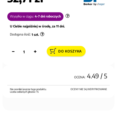
Wysyłka w ciągu:
4-7 dni roboczych
U Ciebie najpóźniej w środę, za 11 dni.
Dostępna ilość:
1
szt.
DO KOSZYKA
4.49
/ 5
OCENA:
Nie oceniłeś jeszcze tego produktu.
OCENY NIE SĄ WERYFIKOWANE
Liczba oddanych głosów:
15