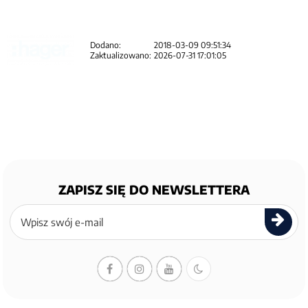
Dodano:
2018-03-09 09:51:34
Zaktualizowano:
2026-07-31 17:01:05
ZAPISZ SIĘ DO NEWSLETTERA
Zapisz
się
do
newslettera