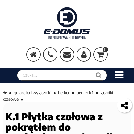
0
Szukaj w sklepie
gniazdka i wyłączniki
berker
berker k.1
łączniki
czasowe
K.1 Płytka czołowa z
pokrętłem do