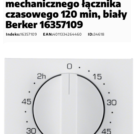
mechanicznego łącznika
czasowego 120 min, biały
Berker 16357109
Indeks:
16357109
EAN:
4011334264460
ID:
34618