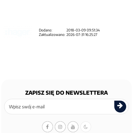
Dodano:
2018-03-09 09:51:34
Zaktualizowano:
2026-07-31 16:25:27
ZAPISZ SIĘ DO NEWSLETTERA
Zapisz
się
do
newslettera