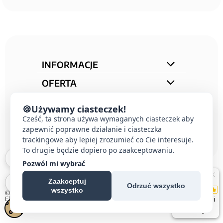
INFORMACJE
OFERTA
STREFA PORAD
🍪
Używamy ciasteczek!
KONTAKT
Cześć, ta strona używa wymaganych ciasteczek aby
zapewnić poprawne działanie i ciasteczka
trackingowe aby lepiej zrozumieć co Cie interesuje.
To drugie będzie dopiero po zaakceptowaniu.
Pozwól mi wybrać
Zaakceptuj
Odrzuć wszystko
wszystko
© 2026 E-DOMUS |
Kontakt Simon
|
Ospel
|
Berker
|
Karlik
|
Hager
|
Schneider
Electric
|
Wideodomofon EURA
| All rights reserved
Czechowice-Dziedzice, Pszczyna, Bielsko-Biała