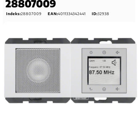
28807009
Indeks:
28807009
EAN:
4011334342441
ID:
32938