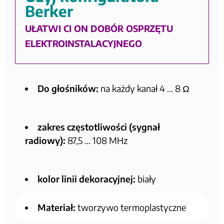
Berker
UŁATWI CI ON DOBÓR OSPRZĘTU
ELEKTROINSTALACYJNEGO
Do głośników:
na każdy kanał 4 … 8 Ω
zakres częstotliwości (sygnał
radiowy):
87,5 … 108 MHz
kolor linii dekoracyjnej:
biały
Materiał:
tworzywo termoplastyczne