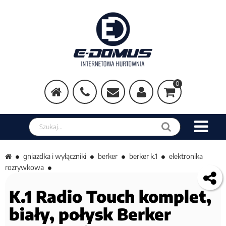
0
Szukaj w sklepie
gniazdka i wyłączniki
berker
berker k.1
elektronika
rozrywkowa
K.1 Radio Touch komplet,
biały, połysk Berker