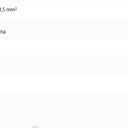
1,5 mm²
jna