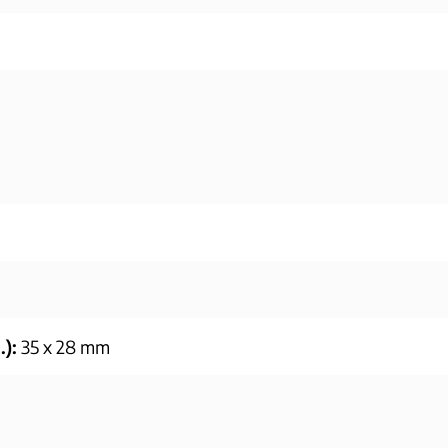
):
35 x 28 mm