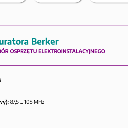
uratora Berker
BÓR OSPRZĘTU ELEKTROINSTALACYJNEGO
Ω
wy):
87,5 … 108 MHz