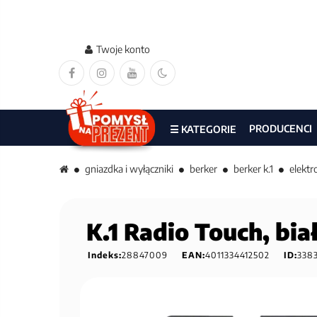
Twoje konto
PRODUCENCI
☰ KATEGORIE
gniazdka i wyłączniki
berker
berker k.1
elekt
K.1 Radio Touch, bi
Indeks:
28847009
EAN:
4011334412502
ID:
338