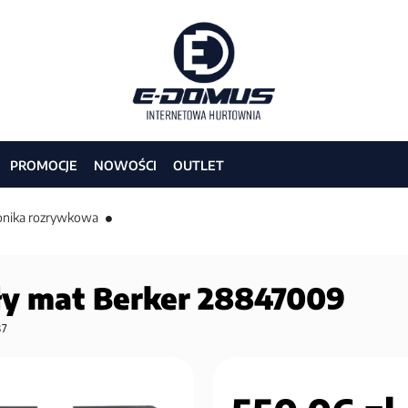
PROMOCJE
NOWOŚCI
OUTLET
ronika rozrywkowa
ały mat Berker 28847009
37