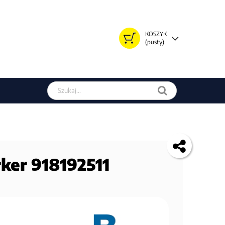
KOSZYK
(pusty)
Szukaj w sklepie
ker 918192511