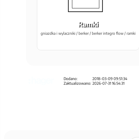
Ramki
gniazdka i wylaczniki / berker / berker integro flow / ramki
Dodano:
2018-03-09 09:51:34
Zaktualizowano:
2026-07-31 16:54:31
Zapisz