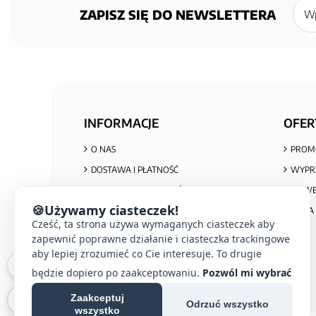
się
ZAPISZ SIĘ DO NEWSLETTERA
do
newsl
INFORMACJE
OFER
O NAS
PROM
DOSTAWA I PŁATNOŚĆ
WYPR
POLITYKA PRYWATNOŚCI I COOKIES
NOWE
🍪
Używamy ciasteczek!
REGULAMIN ZAKUPÓW
MAPA 
Cześć, ta strona używa wymaganych ciasteczek aby
REKLAMACJE I ZWROTY
zapewnić poprawne działanie i ciasteczka trackingowe
INFORMACJA O ZUŻYTYM SPRZĘCIE
aby lepiej zrozumieć co Cie interesuje. To drugie
będzie dopiero po zaakceptowaniu.
Pozwól mi wybrać
Zaakceptuj
Odrzuć wszystko
wszystko