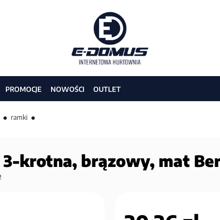
PROMOCJE
NOWOŚCI
OUTLET
ramki
3-krotna, brązowy, mat Ber
2