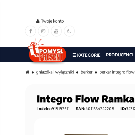
Twoje konto
PRODUCENCI
☰ KATEGORIE
gniazdka i wyłączniki
berker
berker integro flow
Integro Flow Ramka 
Indeks:
918192511
EAN:
4011334242208
ID:
3431