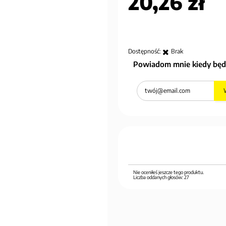
20,26 zł
Dostępność:
Brak
Powiadom mnie kiedy będ
Nie oceniłeś jeszcze tego produktu.
Liczba oddanych głosów:
27