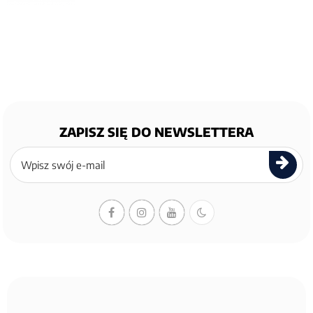
ZAPISZ SIĘ DO NEWSLETTERA
Zapisz
się
do
newslettera