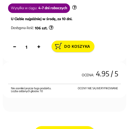
Wysyłka w ciągu:
4-7 dni roboczych
U Ciebie najpóźniej w środę, za 10 dni.
Dostępna ilość:
106
szt.
DO KOSZYKA
4.95
/ 5
OCENA:
Nie oceniłeś jeszcze tego produktu.
OCENY NIE SĄ WERYFIKOWANE
Liczba oddanych głosów:
10