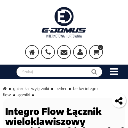
0
Szukaj w sklepie
gniazdka i wyłączniki
berker
berker integro
flow
łączniki
Integro Flow Łącznik
wieloklawiszowy