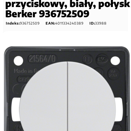
przyciskowy, biały, połysk
Berker 936752509
Indeks:
936752509
EAN:
4011334240389
ID:
33988