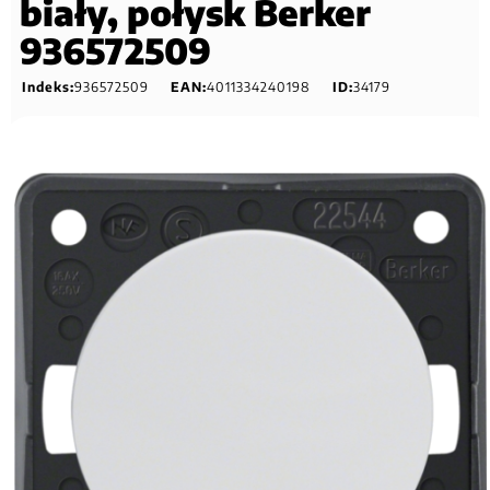
biały, połysk Berker
936572509
Indeks:
936572509
EAN:
4011334240198
ID:
34179