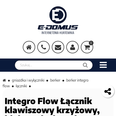
0
Szukaj w sklepie
gniazdka i wyłączniki
berker
berker integro
flow
łączniki
Integro Flow Łącznik
klawiszowy krzyżowy,