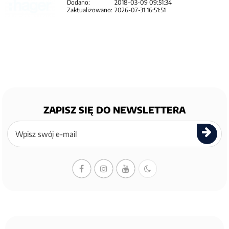
Dodano:
2018-03-09 09:51:34
Zaktualizowano:
2026-07-31 16:51:51
ZAPISZ SIĘ DO NEWSLETTERA
Zapisz
się
do
newslettera