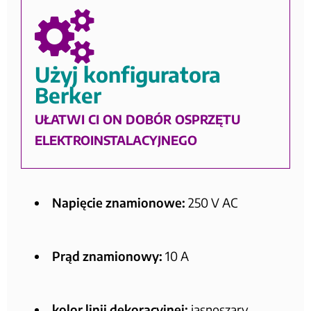
Użyj konfiguratora
Berker
UŁATWI CI ON DOBÓR OSPRZĘTU
ELEKTROINSTALACYJNEGO
Napięcie znamionowe:
250 V AC
Prąd znamionowy:
10 A
kolor linii dekoracyjnej:
jasnoszary