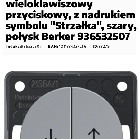
wieloklawiszowy
przyciskowy, z nadrukiem
symbolu "Strzałka", szary,
połysk Berker 936532507
Indeks:
936532507
EAN:
4011334337256
ID:
33279