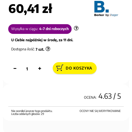
60,41 zł
Wysyłka w ciągu:
4-7 dni roboczych
U Ciebie najpóźniej w środę, za 11 dni.
Dostępna ilość:
7
szt.
DO KOSZYKA
4.63
/ 5
OCENA:
Nie oceniłeś jeszcze tego produktu.
OCENY NIE SĄ WERYFIKOWANE
Liczba oddanych głosów:
29