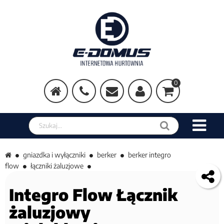
0
Szukaj w sklepie
gniazdka i wyłączniki
berker
berker integro
flow
łączniki żaluzjowe
Integro Flow Łącznik
żaluzjowy