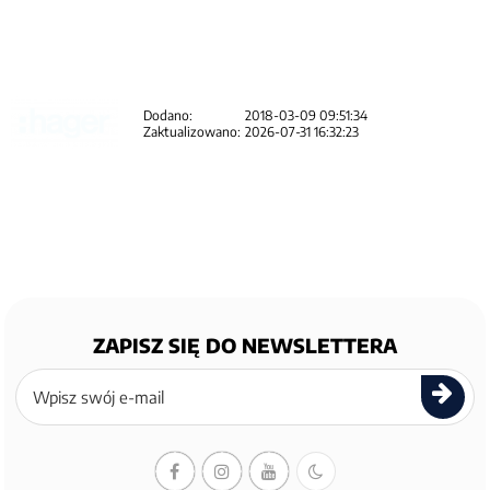
Dodano:
2018-03-09 09:51:34
Zaktualizowano:
2026-07-31 16:32:23
ZAPISZ SIĘ DO NEWSLETTERA
Zapisz
się
do
newslettera