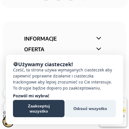
INFORMACJE
OFERTA
STREFA PORAD
🍪
Używamy ciasteczek!
Cześć, ta strona używa wymaganych ciasteczek aby
KONTAKT
zapewnić poprawne działanie i ciasteczka
trackingowe aby lepiej zrozumieć co Cie interesuje.
To drugie będzie dopiero po zaakceptowaniu.
Pozwól mi wybrać
Zaakceptuj
Odrzuć wszystko
wszystko
© 2026 E-DOMUS |
Kontakt Simon
|
Ospel
|
Berker
|
Karlik
|
Hager
|
Schneider
Electric
|
Wideodomofon EURA
| All rights reserved
Czechowice-Dziedzice, Pszczyna, Bielsko-Biała