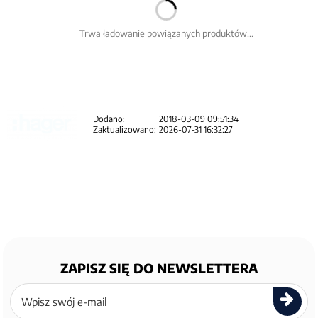
Trwa ładowanie powiązanych produktów...
Dodano:
2018-03-09 09:51:34
Zaktualizowano:
2026-07-31 16:32:27
ZAPISZ SIĘ DO NEWSLETTERA
Zapisz
się
do
newslettera