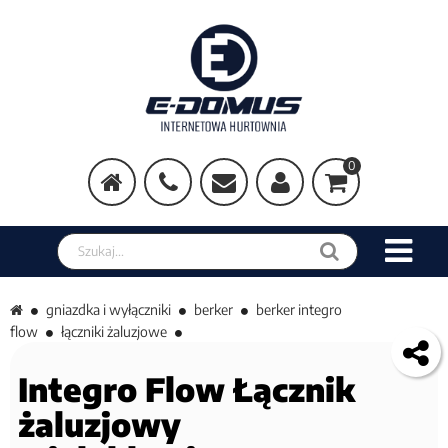
0
Szukaj w sklepie
gniazdka i wyłączniki
berker
berker integro
flow
łączniki żaluzjowe
Integro Flow Łącznik
żaluzjowy