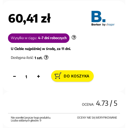
60,41 zł
Wysyłka w ciągu:
4-7 dni roboczych
U Ciebie najpóźniej w środę, za 11 dni.
Dostępna ilość:
1
szt.
DO KOSZYKA
4.73
/ 5
OCENA:
Nie oceniłeś jeszcze tego produktu.
OCENY NIE SĄ WERYFIKOWANE
Liczba oddanych głosów:
9