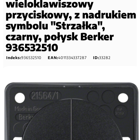
wieloklawiszowy
przyciskowy, z nadrukiem
symbolu "Strzałka",
czarny, połysk Berker
936532510
Indeks:
936532510
EAN:
4011334337287
ID:
33282