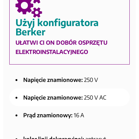
Użyj konfiguratora
Berker
UŁATWI CI ON DOBÓR OSPRZĘTU
ELEKTROINSTALACYJNEGO
Napięcie znamionowe:
250 V
Napięcie znamionowe:
250 V AC
Prąd znamionowy:
16 A
kolor linii dekoracyjnej:
antracyt