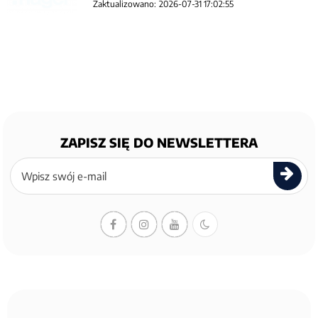
Zaktualizowano:
2026-07-31 17:02:55
ZAPISZ SIĘ DO NEWSLETTERA
Zapisz
się
do
newslettera