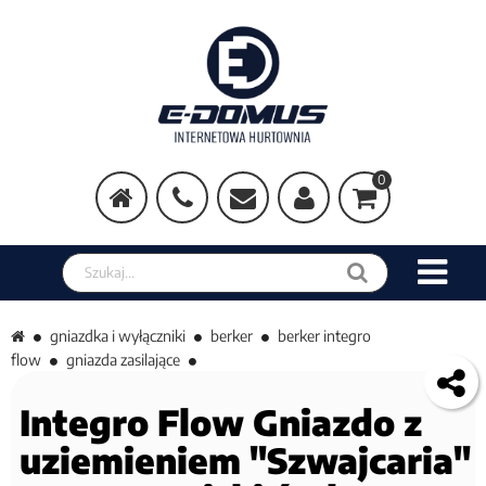
0
Szukaj w sklepie
gniazdka i wyłączniki
berker
berker integro
flow
gniazda zasilające
Integro Flow Gniazdo z
uziemieniem "Szwajcaria"