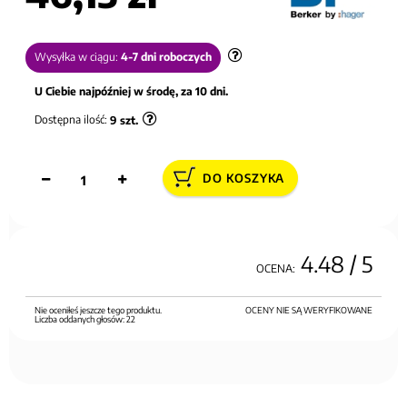
Wysyłka w ciągu:
4-7 dni roboczych
U Ciebie najpóźniej w środę, za 10 dni.
Dostępna ilość:
9
szt.
DO KOSZYKA
4.48
/ 5
OCENA:
Nie oceniłeś jeszcze tego produktu.
OCENY NIE SĄ WERYFIKOWANE
Liczba oddanych głosów:
22