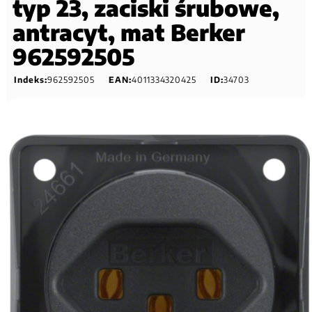
typ 23, zaciski śrubowe,
antracyt, mat Berker
962592505
Indeks:
962592505
EAN:
4011334320425
ID:
34703