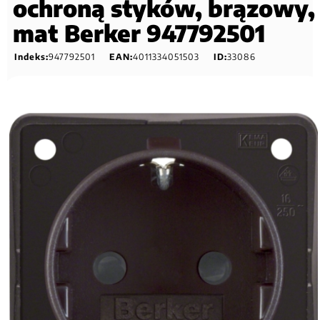
ochroną styków, brązowy,
mat Berker 947792501
Indeks:
947792501
EAN:
4011334051503
ID:
33086