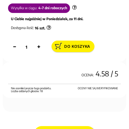
Wysyłka w ciągu:
4-7 dni roboczych
U Ciebie najpóźniej w Poniedziałek, za 11 dni.
Dostępna ilość:
16
szt.
DO KOSZYKA
4.58
/ 5
OCENA:
Nie oceniłeś jeszcze tego produktu.
OCENY NIE SĄ WERYFIKOWANE
Liczba oddanych głosów:
18