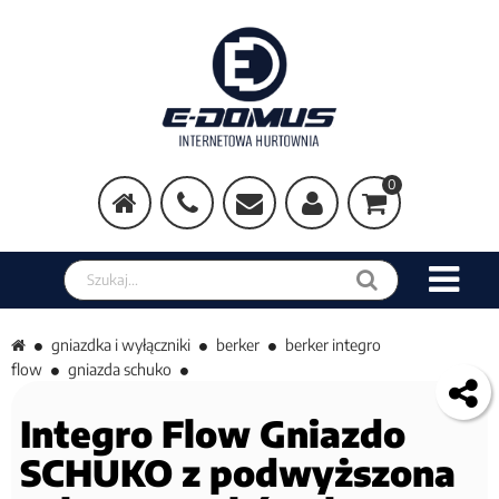
0
Szukaj w sklepie
gniazdka i wyłączniki
berker
berker integro
flow
gniazda schuko
Integro Flow Gniazdo
SCHUKO z podwyższona