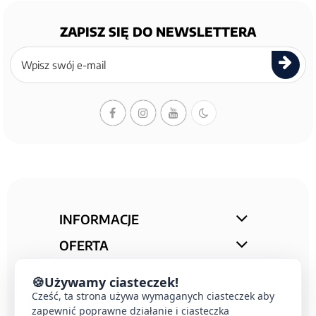
ZAPISZ SIĘ DO NEWSLETTERA
Zapisz
się
do
newslettera
INFORMACJE
OFERTA
STREFA PORAD
🍪
Używamy ciasteczek!
KONTAKT
Cześć, ta strona używa wymaganych ciasteczek aby
zapewnić poprawne działanie i ciasteczka