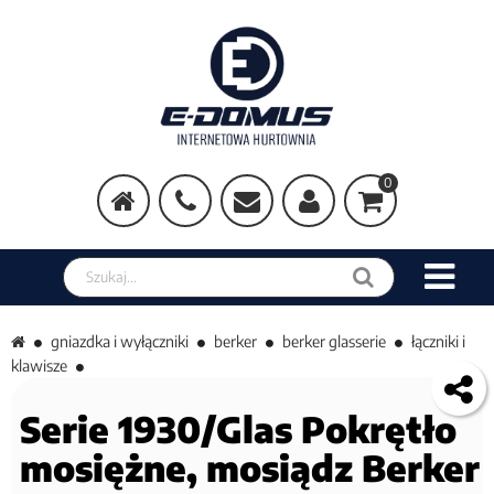
0
Szukaj w sklepie
gniazdka i wyłączniki
berker
berker glasserie
łączniki i
klawisze
Serie 1930/Glas Pokrętło
mosiężne, mosiądz Berker