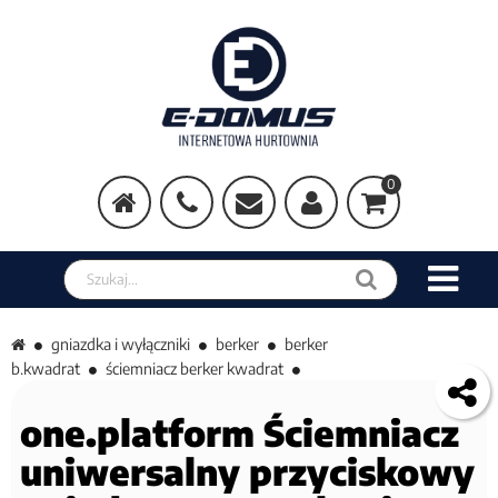
0
Szukaj w sklepie
gniazdka i wyłączniki
berker
berker
b.kwadrat
ściemniacz berker kwadrat
one.platform Ściemniacz
uniwersalny przyciskowy