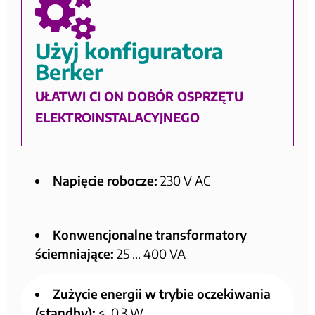
Użyj konfiguratora
Berker
UŁATWI CI ON DOBÓR OSPRZĘTU
ELEKTROINSTALACYJNEGO
Napięcie robocze:
230 V AC
Konwencjonalne transformatory
ściemniające:
25 … 400 VA
Zużycie energii w trybie oczekiwania
(standby):
<, 0,3 W