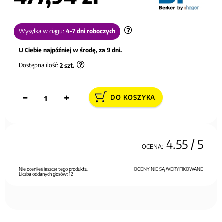
Wysyłka w ciągu:
4-7 dni roboczych
U Ciebie najpóźniej w środę, za 9 dni.
Dostępna ilość:
2
szt.
DO KOSZYKA
4.55
/ 5
OCENA:
Nie oceniłeś jeszcze tego produktu.
OCENY NIE SĄ WERYFIKOWANE
Liczba oddanych głosów:
12