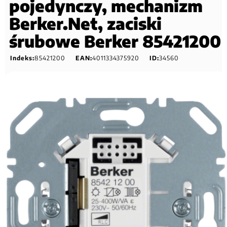
pojedynczy, mechanizm
Berker.Net, zaciski
śrubowe Berker 85421200
Indeks:
85421200
EAN:
4011334375920
ID:
34560