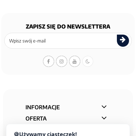
ZAPISZ SIĘ DO NEWSLETTERA
Zapisz
się
do
newslettera
INFORMACJE
OFERTA
STREFA PORAD
🍪
Używamy ciasteczek!