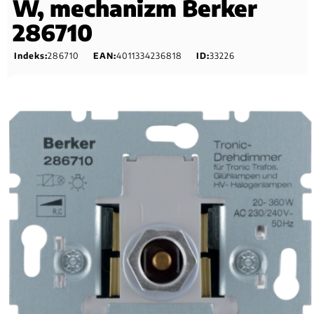
W, mechanizm Berker
286710
Indeks:
286710
EAN:
4011334236818
ID:
33226