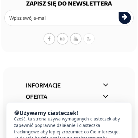
ZAPISZ SIĘ DO NEWSLETTERA
Zapisz
się
do
newslettera
INFORMACJE
OFERTA
STREFA PORAD
🍪
Używamy ciasteczek!
KONTAKT
Cześć, ta strona używa wymaganych ciasteczek aby
zapewnić poprawne działanie i ciasteczka
trackingowe aby lepiej zrozumieć co Cie interesuje.