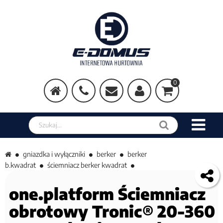
0
Szukaj w sklepie
gniazdka i wyłączniki
berker
berker
b.kwadrat
ściemniacz berker kwadrat
one.platform Ściemniacz
obrotowy Tronic® 20-360