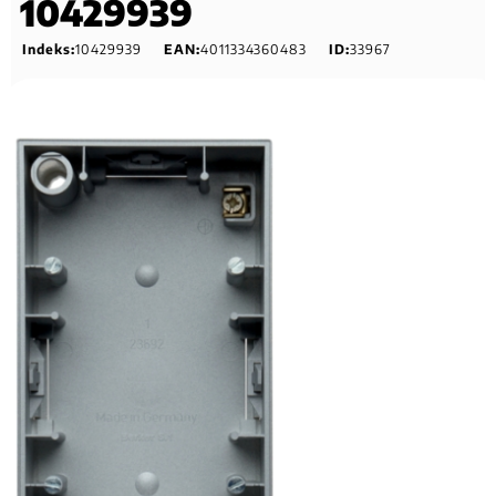
10429939
Indeks:
10429939
EAN:
4011334360483
ID:
33967