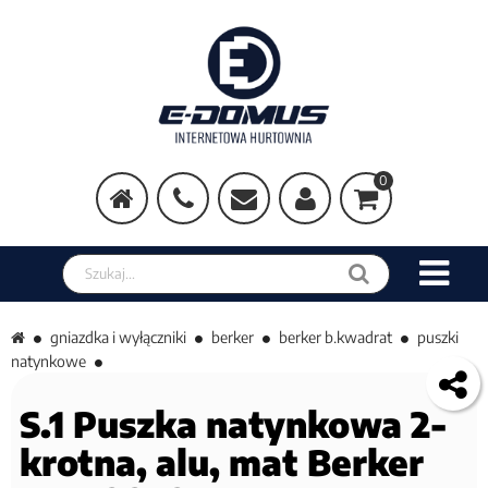
0
Szukaj w sklepie
gniazdka i wyłączniki
berker
berker b.kwadrat
puszki
natynkowe
S.1 Puszka natynkowa 2-
krotna, alu, mat Berker