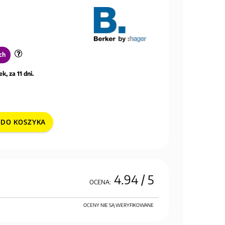
ch
k, za 11 dni.
DO KOSZYKA
4.94
/ 5
OCENA:
OCENY NIE SĄ WERYFIKOWANE