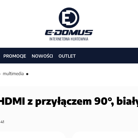
PROMOCJE
NOWOŚCI
OUTLET
multimedia
 HDMI z przyłączem 90°, biał
41