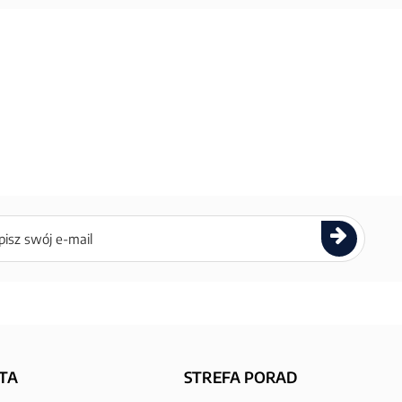
ettera
TA
STREFA PORAD