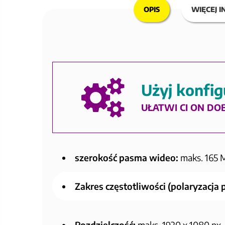
OPIS
WIĘCEJ I
Użyj konfig
UŁATWI CI ON DO
szerokość pasma wideo:
maks. 165 
Zakres częstotliwości (polaryzacja
Rozdzielczość:
maks. 1920 x 1080 px