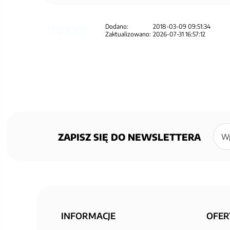
Dodano:
2018-03-09 09:51:34
Zaktualizowano:
2026-07-31 16:57:12
Zapisz
się
ZAPISZ SIĘ DO NEWSLETTERA
do
newsl
INFORMACJE
OFER