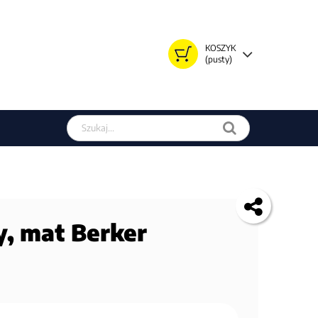
KOSZYK
(pusty)
Szukaj w sklepie
y, mat Berker