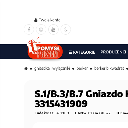
Twoje konto
PRODUCENCI
☰ KATEGORIE
gniazdka i wyłączniki
berker
berker b.kwadrat
S.1/B.3/B.7 Gniazdo
3315431909
Indeks:
3315431909
EAN:
4011334330622
ID:
344