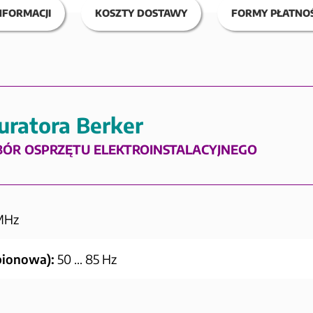
NFORMACJI
KOSZTY DOSTAWY
FORMY PŁATNOŚ
uratora Berker
BÓR OSPRZĘTU ELEKTROINSTALACYJNEGO
MHz
 pionowa):
50 … 85 Hz